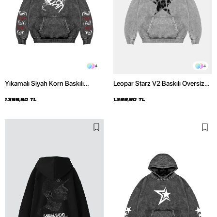
4
4
Yıkamalı Siyah Korn Baskılı
Leopar Starz V2 Baskılı Oversize
Oversize Unisex Hoodie
Unisex Premium Yıkamalı Beyaz
Hoodie
1.399,90 TL
1.399,90 TL