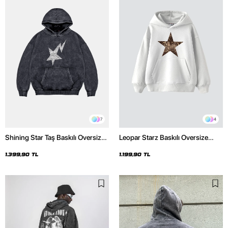
7
4
Shining Star Taş Baskılı Oversize
Leopar Starz Baskılı Oversize
Unisex Premium Yıkamalı Siyah
Unisex Premium Beyaz Hoodie
Hoodie
1.399,90 TL
1.199,90 TL