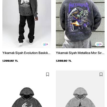
4
9
Yıkamalı Siyah Evolution Baskılı
Yıkamalı Siyah Metallica Mor Sırt
Oversize Unisex Kapüşonlu
Baskılı Oversize Kapüşonlu
Hoodie
Hoodie
1.399,90 TL
1.399,90 TL