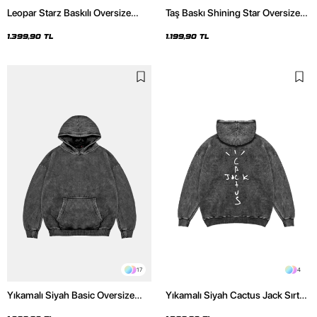
Leopar Starz Baskılı Oversize
Taş Baskı Shining Star Oversize
Unisex Premium Yıkamalı Siyah
Unisex Premium Siyah Hoodie
Hoodie
1.399,90 TL
1.199,90 TL
17
4
Yıkamalı Siyah Basic Oversize
Yıkamalı Siyah Cactus Jack Sırt
Unisex Hoodie
Baskılı Oversize Unisex Hoodie