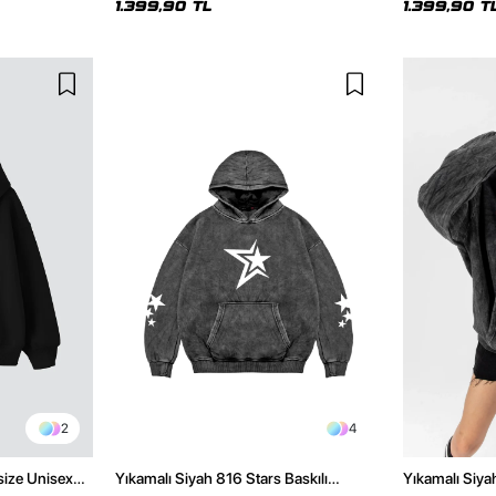
1.399,90 TL
1.399,90 T
2
4
size Unisex
Yıkamalı Siyah 816 Stars Baskılı
Yıkamalı Siya