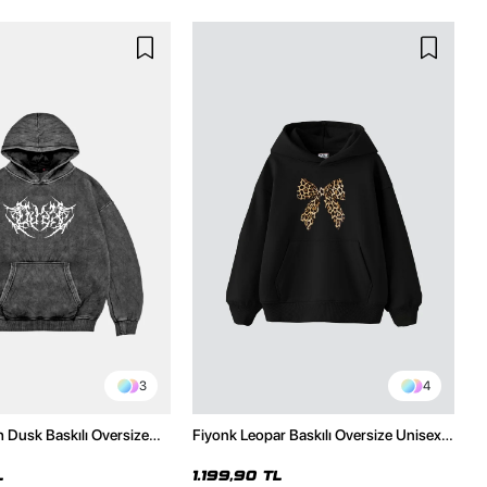
3
4
h Dusk Baskılı Oversize
Fiyonk Leopar Baskılı Oversize Unisex
e
Premium Siyah Hoodie
L
1.199,90 TL