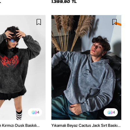
L
1.399,90 TL
4
4
h Kırmızı Dusk Baskılı
Yıkamalı Beyaz Cactus Jack Sırt Baskılı