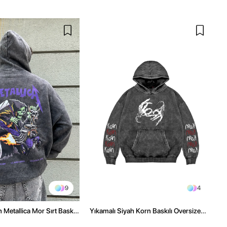
9
4
 Metallica Mor Sırt Baskılı
Yıkamalı Siyah Korn Baskılı Oversize
üşonlu Hoodie
Unisex Hoodie