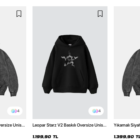
4
4
versize Unisex
Leopar Starz V2 Baskılı Oversize Unisex
Yıkamalı Siya
Hoodie
Premium Siyah Hoodie
Unisex Hoodi
1.199,90 TL
1.399,90 T