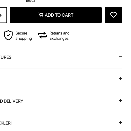
Beyaz
ADD TO CART
Secure
Returns and
shopping
Exchanges
TURES
D DELİVERY
KLERİ