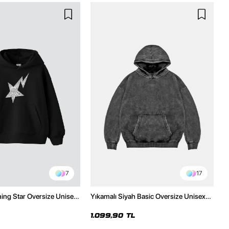
7
17
ning Star Oversize Unisex
Yıkamalı Siyah Basic Oversize Unisex
h Hoodie
Hoodie
1.099,90 TL