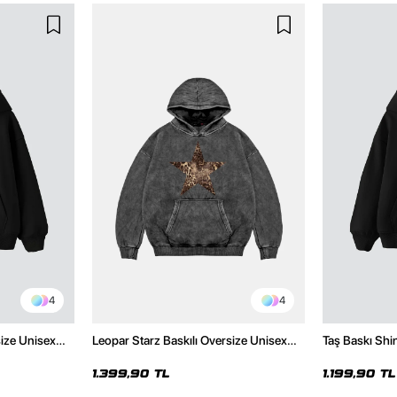
4
4
size Unisex
Leopar Starz Baskılı Oversize Unisex
Taş Baskı Shi
Premium Yıkamalı Siyah Hoodie
Premium Siya
1.399,90 TL
1.199,90 TL