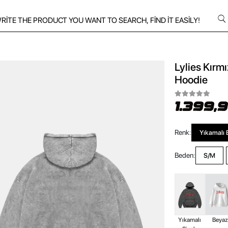
Lylies Kırm
Hoodie
1.399,
Renk:
Yıkamalı 
Beden:
S/M
Yıkamalı
Beya