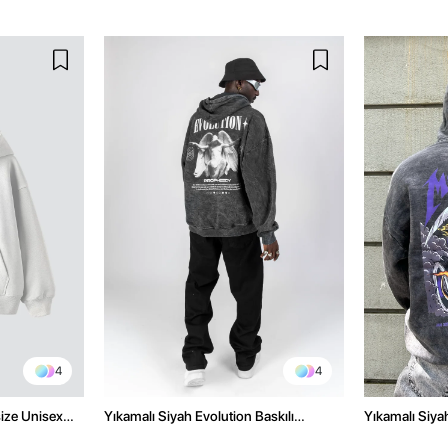
4
4
size Unisex
Yıkamalı Siyah Evolution Baskılı
Yıkamalı Siyah
Oversize Unisex Kapüşonlu Hoodie
Oversize Kap