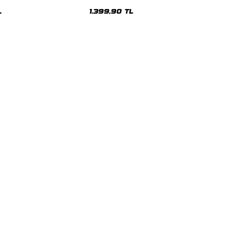
sex Hoodie
Oversize Unisex Hoodie
L
1.399,90 TL