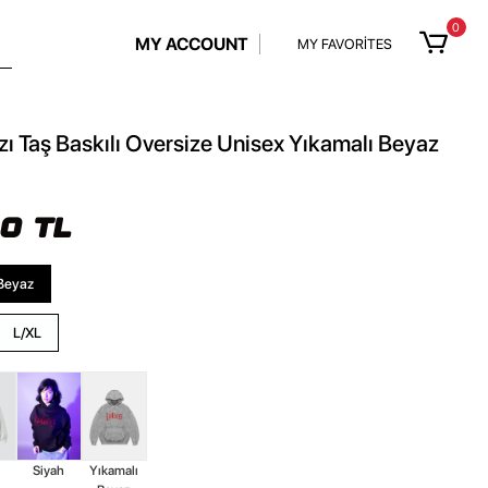
0
MY ACCOUNT
MY FAVORİTES
ızı Taş Baskılı Oversize Unisex Yıkamalı Beyaz
90 TL
Beyaz
L/XL
z
Siyah
Yıkamalı