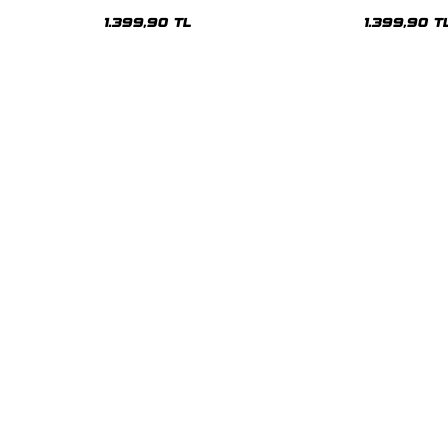
Oversize Unisex Hoodie
Oversize Uni
1.399,90 TL
1.399,90 T