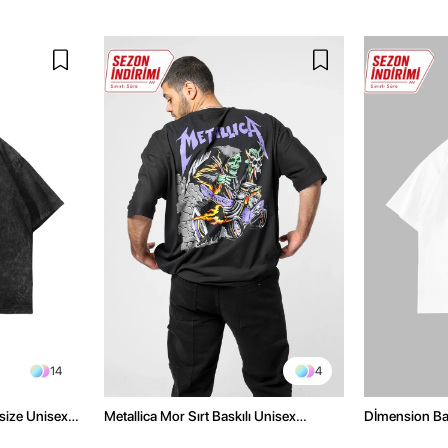
14
4
size Unisex
Metallica Mor Sırt Baskılı Unisex
Dİmension Bas
Oversize Siyah Tshirt
Oversize Unis