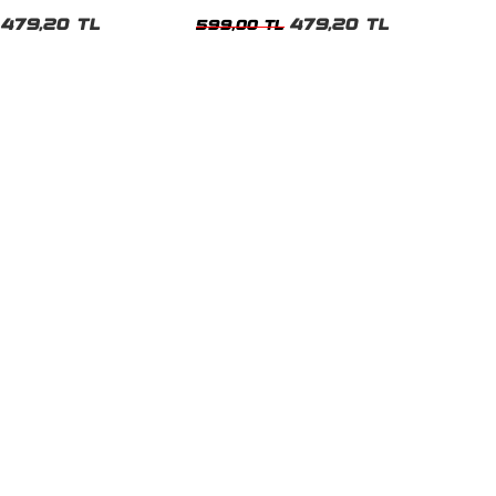
t
Tshirt
479,20 TL
479,20 TL
599,00 TL