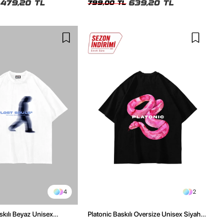
479,20 TL
639,20 TL
799,00 TL
4
2
skılı Beyaz Unisex
Platonic Baskılı Oversize Unisex Siyah