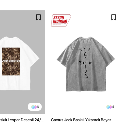
6
4
kılı Leopar Desenli 24/1
Cactus Jack Baskılı Yıkamalı Beyaz
ex Beyaz Tshirt
Unisex Oversize Tshirt