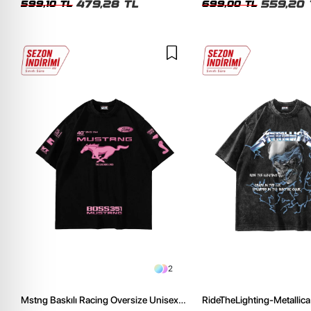
479,28 TL
559,20 
599,10 TL
699,00 TL
2
Mstng Baskılı Racing Oversize Unisex
RideTheLighting-Metallica 