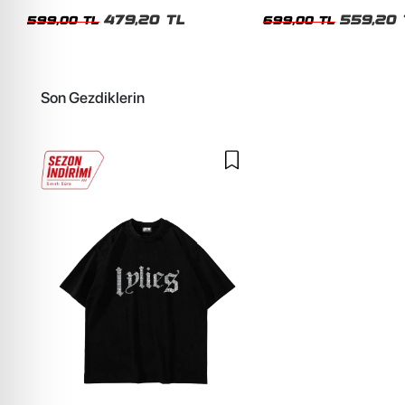
Siyah Tshirt
Oversize Yıkamalı Siyah U
479,20 TL
559,20 
599,00 TL
699,00 TL
Son Gezdiklerin