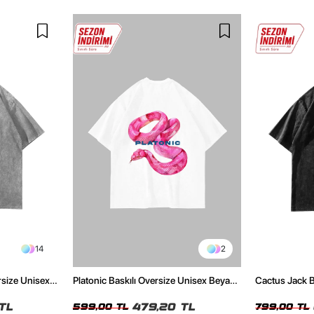
14
2
rsize Unisex
Platonic Baskılı Oversize Unisex Beyaz
Cactus Jack B
Tshirt
Unisex Oversi
TL
479,20 TL
599,00 TL
799,00 TL