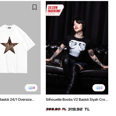
8
2
Baskılı 24/1 Oversize
Silhouette Boobs V2 Baskılı Siyah Crop
Tshirt
Top
319,92 TL
399,90 TL