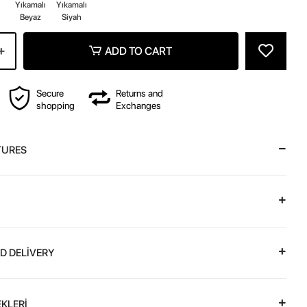
Yıkamalı
Yıkamalı
Beyaz
Siyah
ADD TO CART
Secure
Returns and
shopping
Exchanges
TURES
D DELİVERY
KLERİ