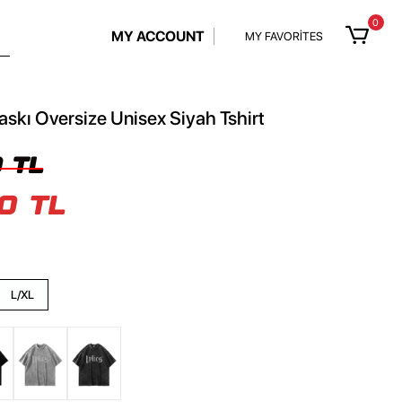
0
MY ACCOUNT
MY FAVORİTES
Baskı Oversize Unisex Siyah Tshirt
 TL
0 TL
L/XL