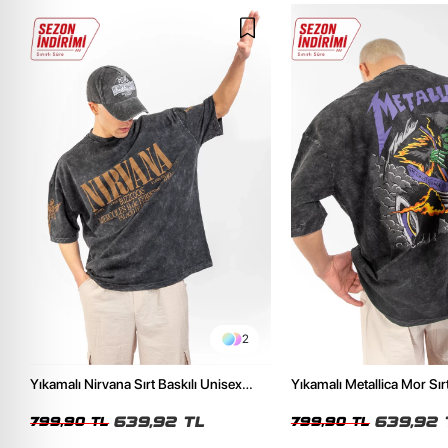
2
Yıkamalı Nirvana Sırt Baskılı Unisex
Yıkamalı Metallica Mor Sırt
Oversize Tshirt
Unisex Oversize Tshirt
639,92 TL
639,92 
799,90 TL
799,90 TL