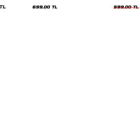
nisex Tshirt
Siyah Tshirt
Oversize Tshir
TL
699,00 TL
599,00 TL