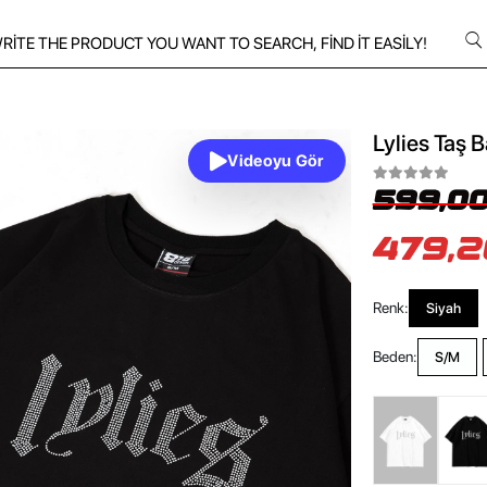
Lylies Taş 
Videoyu Gör
599,00
479,2
Renk:
Siyah
Beden:
S/M