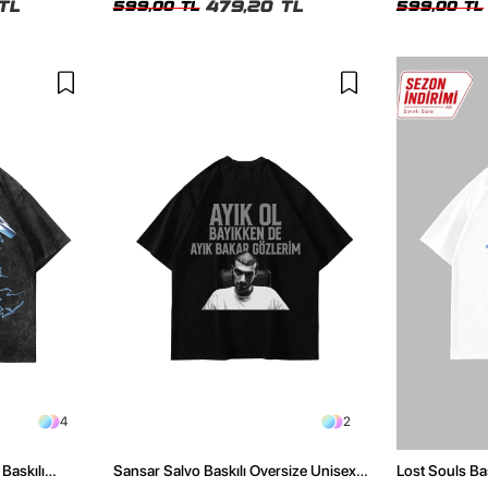
TL
479,20 TL
599,00 TL
599,00 TL
4
2
Baskılı
Sansar Salvo Baskılı Oversize Unisex
Lost Souls Ba