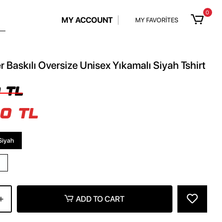
0
MY ACCOUNT
MY FAVORİTES
 Baskılı Oversize Unisex Yıkamalı Siyah Tshirt
 TL
0 TL
Siyah
ADD TO CART