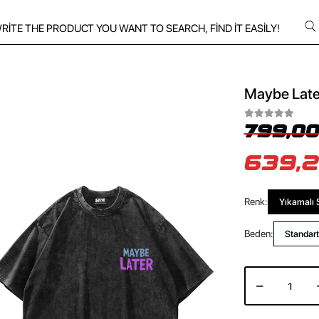
Maybe Later
799,00
639,2
Renk:
Yıkamalı 
Beden:
Standart