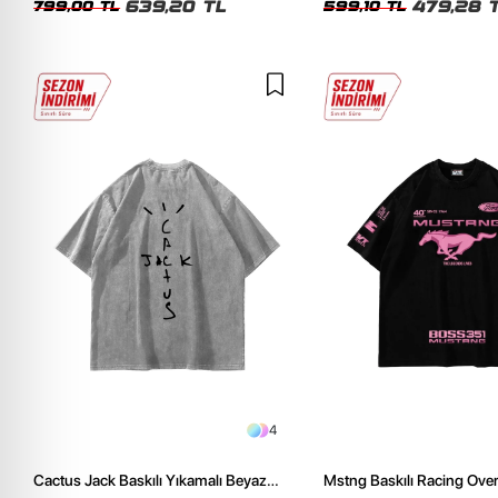
639,20 TL
479,28 
799,00 TL
599,10 TL
4
Cactus Jack Baskılı Yıkamalı Beyaz
Mstng Baskılı Racing Ove