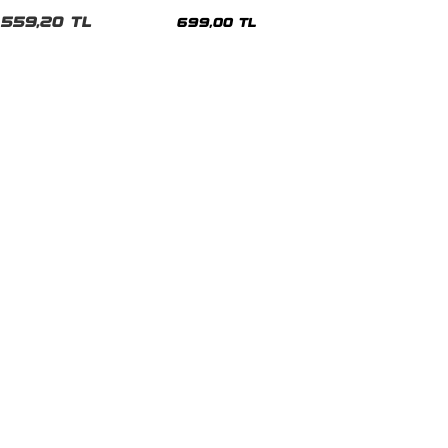
malı Siyah Unisex Tshirt
Siyah Tshirt
559,20 TL
699,00 TL