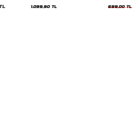
Hoodie
Oversize Yıka
TL
1.099,90 TL
699,00 TL