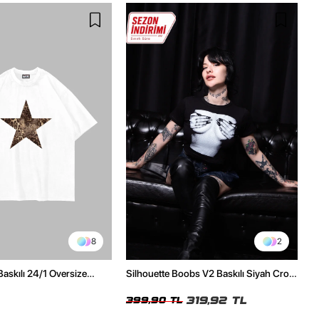
8
2
Baskılı 24/1 Oversize
Silhouette Boobs V2 Baskılı Siyah Crop
Tshirt
Top
319,92 TL
399,90 TL