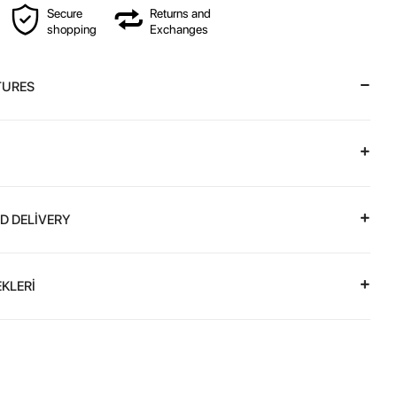
Secure
Returns and
shopping
Exchanges
TURES
D DELİVERY
KLERİ