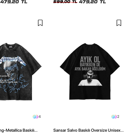
479,20 TL
479,20 TL
599,00 TL
4
2
ng-Metallica Baskılı
Sansar Salvo Baskılı Oversize Unisex