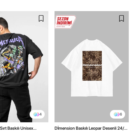
4
6
Sırt Baskılı Unisex
Dİmension Baskılı Leopar Desenli 24/1
h Tshirt
Oversize Unisex Beyaz Tshirt