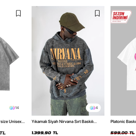
14
4
rsize Unisex
Yıkamalı Siyah Nirvana Sırt Baskılı
Platonic Bask
Unisex Oversize Hoodie
Tshirt
TL
1.399,90 TL
599,00 TL