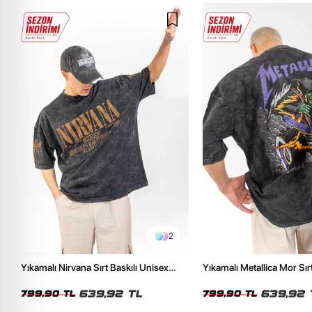
2
Yıkamalı Nirvana Sırt Baskılı Unisex
Yıkamalı Metallica Mor Sırt
Oversize Tshirt
Unisex Oversize Tshirt
639,92 TL
639,92 
799,90 TL
799,90 TL