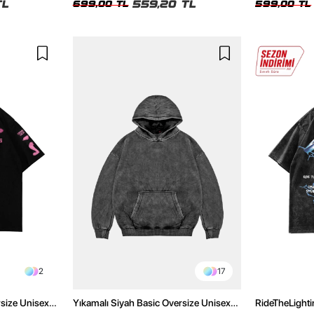
TL
559,20 TL
699,00 TL
599,00 TL
2
17
rsize Unisex
Yıkamalı Siyah Basic Oversize Unisex
RideTheLighti