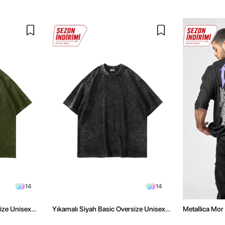
14
14
size Unisex
Yıkamalı Siyah Basic Oversize Unisex
Metallica Mor 
Tshirt
Oversize Siya