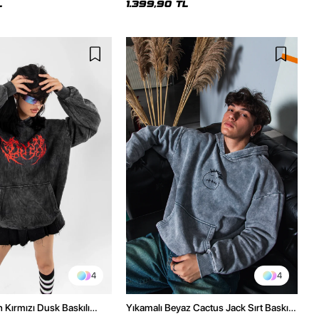
L
1.399,90 TL
4
4
h Kırmızı Dusk Baskılı
Yıkamalı Beyaz Cactus Jack Sırt Baskılı