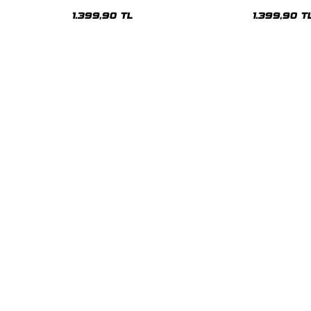
Oversize Unisex Hoodie
Oversize Uni
1.399,90 TL
1.399,90 T