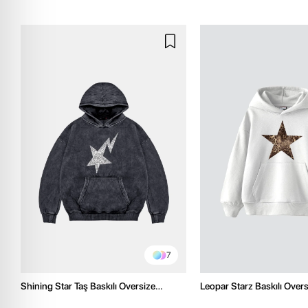
7
Shining Star Taş Baskılı Oversize
Leopar Starz Baskılı Over
Unisex Premium Yıkamalı Siyah Hoodie
Premium Beyaz Hoodie