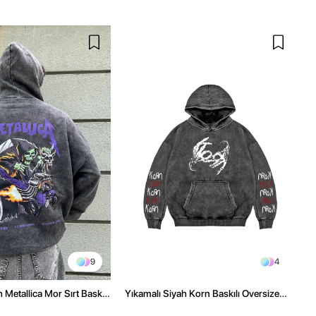
9
4
 Metallica Mor Sırt Baskılı
Yıkamalı Siyah Korn Baskılı Oversize
üşonlu Hoodie
Unisex Hoodie