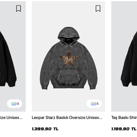
4
4
size Unisex
Leopar Starz Baskılı Oversize Unisex
Taş Baskı Shi
Premium Yıkamalı Siyah Hoodie
Premium Siya
1.399,90 TL
1.199,90 TL