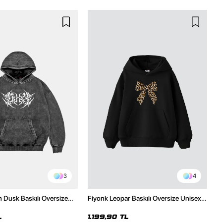
3
4
h Dusk Baskılı Oversize
Fiyonk Leopar Baskılı Oversize Unisex
e
Premium Siyah Hoodie
L
1.199,90 TL