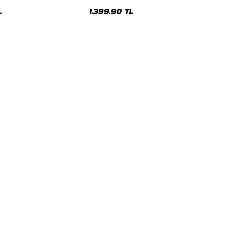
sex Hoodie
Oversize Unisex Hoodie
L
1.399,90 TL