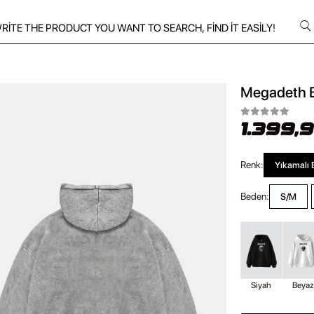
Megadeth B
1.399,
Renk:
Yıkamalı 
Beden:
S/M
Siyah
Beya