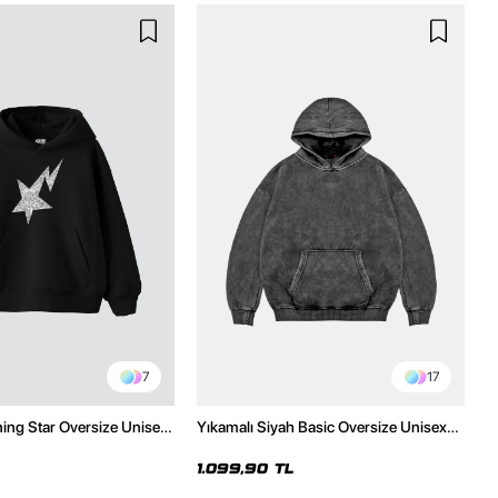
7
17
ning Star Oversize Unisex
Yıkamalı Siyah Basic Oversize Unisex
h Hoodie
Hoodie
1.099,90 TL