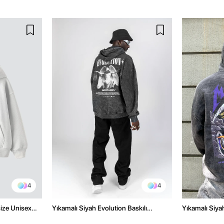
4
4
size Unisex
Yıkamalı Siyah Evolution Baskılı
Yıkamalı Siyah
Oversize Unisex Kapüşonlu Hoodie
Oversize Kap