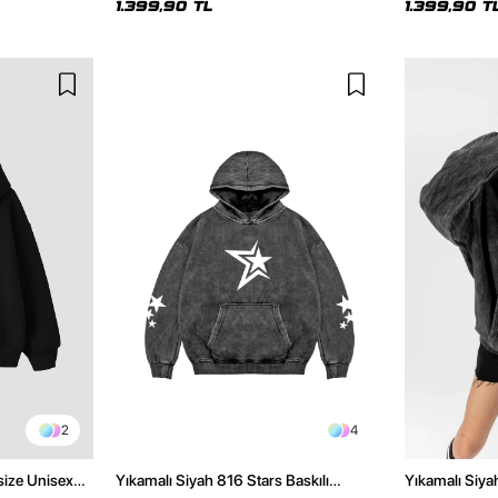
1.399,90 TL
1.399,90 T
2
4
size Unisex
Yıkamalı Siyah 816 Stars Baskılı
Yıkamalı Siya