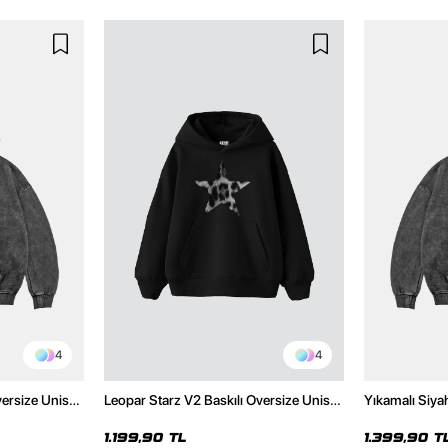
4
4
versize Unisex
Leopar Starz V2 Baskılı Oversize Unisex
Yıkamalı Siya
Hoodie
Premium Siyah Hoodie
Unisex Hoodi
1.199,90 TL
1.399,90 T