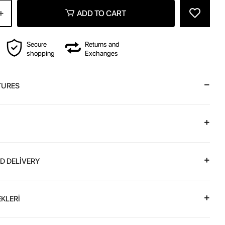
ADD TO CART
Secure
Returns and
shopping
Exchanges
TURES
D DELİVERY
KLERİ