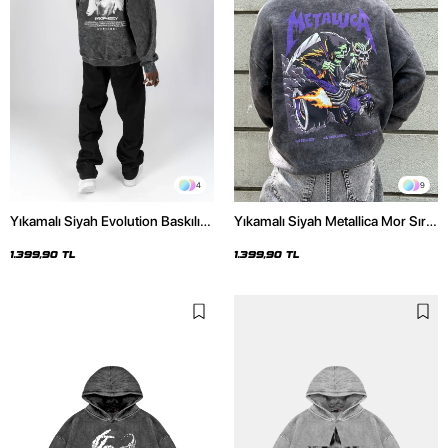
4
9
Yıkamalı Siyah Evolution Baskılı
Yıkamalı Siyah Metallica Mor Sırt
Oversize Unisex Kapüşonlu
Baskılı Oversize Kapüşonlu
Hoodie
Hoodie
1.399,90 TL
1.399,90 TL