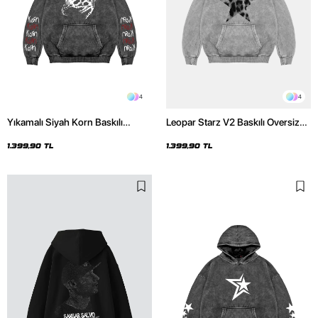
4
4
Yıkamalı Siyah Korn Baskılı
Leopar Starz V2 Baskılı Oversize
Oversize Unisex Hoodie
Unisex Premium Yıkamalı Beyaz
Hoodie
1.399,90 TL
1.399,90 TL