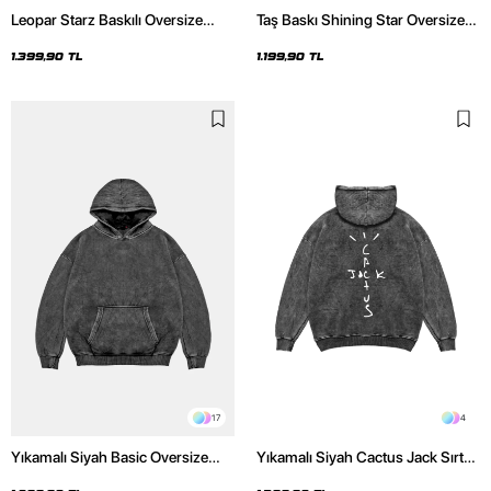
Leopar Starz Baskılı Oversize
Taş Baskı Shining Star Oversize
Unisex Premium Yıkamalı Siyah
Unisex Premium Siyah Hoodie
Hoodie
1.399,90 TL
1.199,90 TL
17
4
Yıkamalı Siyah Basic Oversize
Yıkamalı Siyah Cactus Jack Sırt
Unisex Hoodie
Baskılı Oversize Unisex Hoodie