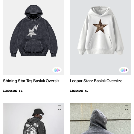
7
4
Shining Star Taş Baskılı Oversize
Leopar Starz Baskılı Oversize
Unisex Premium Yıkamalı Siyah
Unisex Premium Beyaz Hoodie
Hoodie
1.399,90 TL
1.199,90 TL