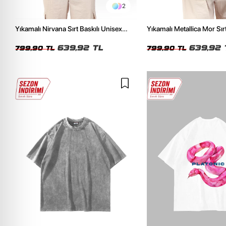
2
Yıkamalı Nirvana Sırt Baskılı Unisex
Yıkamalı Metallica Mor Sırt
Oversize Tshirt
Unisex Oversize Tshirt
639,92 TL
639,92 
799,90 TL
799,90 TL