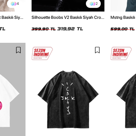
4
2
 Baskılı Siyah
Silhouette Boobs V2 Baskılı Siyah Crop
Mstng Baskılı
Top
Beyaz Tshirt
TL
319,92 TL
399,90 TL
599,00 TL