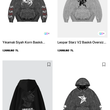
4
4
Yıkamalı Siyah Korn Baskılı
Leopar Starz V2 Baskılı Oversize
Oversize Unisex Hoodie
Unisex Premium Yıkamalı Beyaz
Hoodie
1.399,90 TL
1.399,90 TL