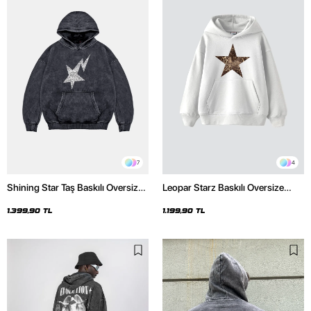
7
4
Shining Star Taş Baskılı Oversize
Leopar Starz Baskılı Oversize
Unisex Premium Yıkamalı Siyah
Unisex Premium Beyaz Hoodie
Hoodie
1.399,90 TL
1.199,90 TL