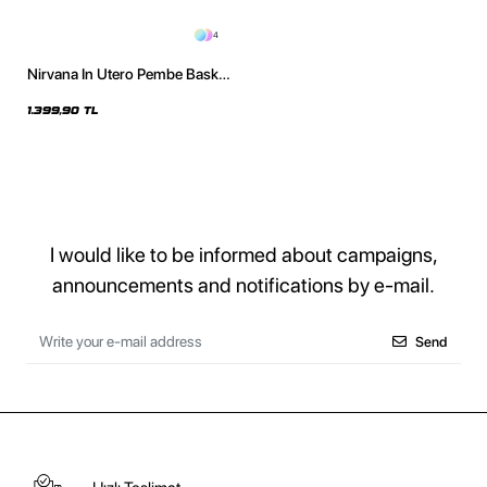
4
Nirvana In Utero Pembe Baskılı
Oversize Unisex Yıkamalı Siyah
Hoodie
1.399,90 TL
I would like to be informed about campaigns,
announcements and notifications by e-mail.
Send