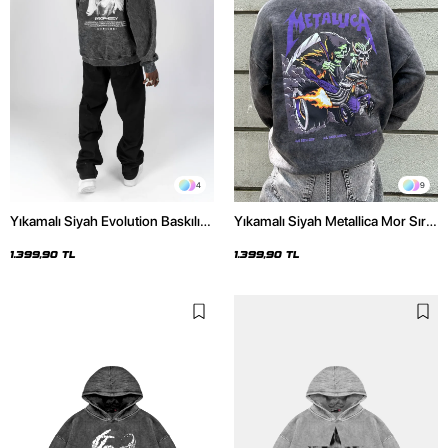
4
9
Yıkamalı Siyah Evolution Baskılı
Yıkamalı Siyah Metallica Mor Sırt
Oversize Unisex Kapüşonlu
Baskılı Oversize Kapüşonlu
Hoodie
Hoodie
1.399,90 TL
1.399,90 TL