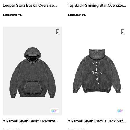
Leopar Starz Baskılı Oversize
Taş Baskı Shining Star Oversize
Unisex Premium Yıkamalı Siyah
Unisex Premium Siyah Hoodie
Hoodie
1.399,90 TL
1.199,90 TL
17
4
Yıkamalı Siyah Basic Oversize
Yıkamalı Siyah Cactus Jack Sırt
Unisex Hoodie
Baskılı Oversize Unisex Hoodie