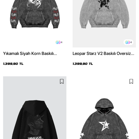
4
4
Yıkamalı Siyah Korn Baskılı
Leopar Starz V2 Baskılı Oversize
Oversize Unisex Hoodie
Unisex Premium Yıkamalı Beyaz
Hoodie
1.399,90 TL
1.399,90 TL