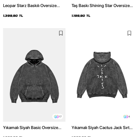
Leopar Starz Baskılı Oversize
Taş Baskı Shining Star Oversize
Unisex Premium Yıkamalı Siyah
Unisex Premium Siyah Hoodie
Hoodie
1.399,90 TL
1.199,90 TL
17
4
Yıkamalı Siyah Basic Oversize
Yıkamalı Siyah Cactus Jack Sırt
Unisex Hoodie
Baskılı Oversize Unisex Hoodie