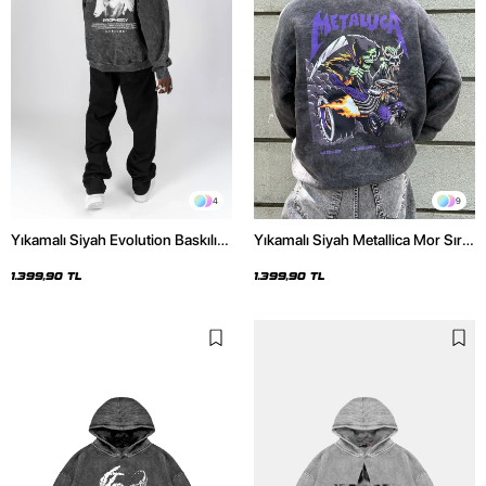
4
9
Yıkamalı Siyah Evolution Baskılı
Yıkamalı Siyah Metallica Mor Sırt
Oversize Unisex Kapüşonlu
Baskılı Oversize Kapüşonlu
Hoodie
Hoodie
1.399,90 TL
1.399,90 TL