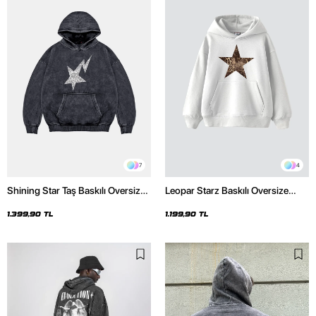
7
4
Shining Star Taş Baskılı Oversize
Leopar Starz Baskılı Oversize
Unisex Premium Yıkamalı Siyah
Unisex Premium Beyaz Hoodie
Hoodie
1.399,90 TL
1.199,90 TL