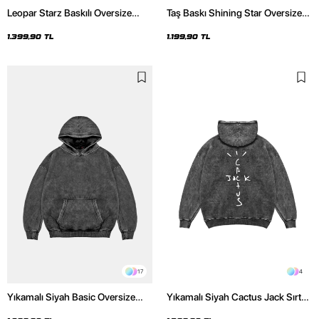
Leopar Starz Baskılı Oversize
Taş Baskı Shining Star Oversize
Unisex Premium Yıkamalı Siyah
Unisex Premium Siyah Hoodie
Hoodie
1.399,90 TL
1.199,90 TL
17
4
Yıkamalı Siyah Basic Oversize
Yıkamalı Siyah Cactus Jack Sırt
Unisex Hoodie
Baskılı Oversize Unisex Hoodie