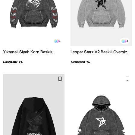
4
4
Yıkamalı Siyah Korn Baskılı
Leopar Starz V2 Baskılı Oversize
Oversize Unisex Hoodie
Unisex Premium Yıkamalı Beyaz
Hoodie
1.399,90 TL
1.399,90 TL