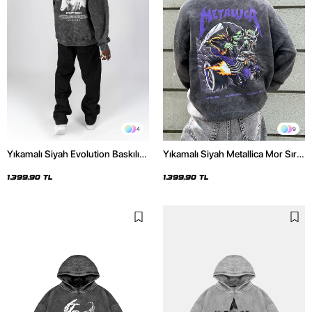
4
9
Yıkamalı Siyah Evolution Baskılı
Yıkamalı Siyah Metallica Mor Sırt
Oversize Unisex Kapüşonlu
Baskılı Oversize Kapüşonlu
Hoodie
Hoodie
1.399,90 TL
1.399,90 TL