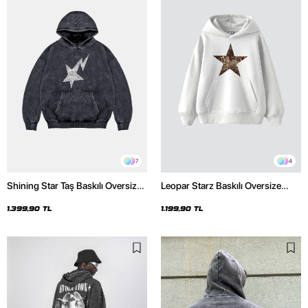
7
4
Shining Star Taş Baskılı Oversize
Leopar Starz Baskılı Oversize
Unisex Premium Yıkamalı Siyah
Unisex Premium Beyaz Hoodie
Hoodie
1.399,90 TL
1.199,90 TL