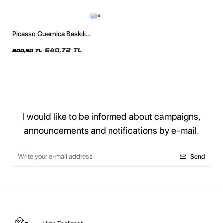
4
Picasso Guernica Baskılı
Oversize Unisex Yıkamalı Siyah
Tshirt
640,72 TL
800,90 TL
I would like to be informed about campaigns,
announcements and notifications by e-mail.
Send