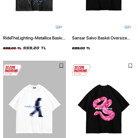
4
2
RideTheLighting-Metallica Baskılı
Sansar Salvo Baskılı Oversize
Oversize Yıkamalı Siyah Unisex
Unisex Siyah Tshirt
Tshirt
559,20 TL
699,00 TL
699,00 TL