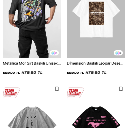
4
6
Metallica Mor Sırt Baskılı Unisex
Dİmension Baskılı Leopar Desenli
Oversize Siyah Tshirt
24/1 Oversize Unisex Beyaz
479,20 TL
Tshirt
479,20 TL
599,00 TL
599,00 TL