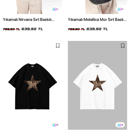
2
4
Yıkamalı Nirvana Sırt Baskılı
Yıkamalı Metallica Mor Sırt Baskılı
Unisex Oversize Tshirt
Siyah Unisex Oversize Tshirt
639,92 TL
639,92 TL
799,90 TL
799,90 TL
8
8