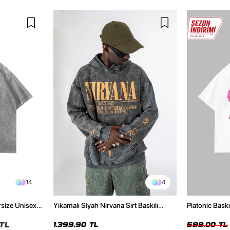
14
4
rsize Unisex
Yıkamalı Siyah Nirvana Sırt Baskılı
Platonic Bask
Unisex Oversize Hoodie
Tshirt
TL
1.399,90 TL
599,00 TL