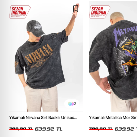
2
Yıkamalı Nirvana Sırt Baskılı Unisex
Yıkamalı Metallica Mor Sırt
Oversize Tshirt
Unisex Oversize Tshirt
639,92 TL
639,92 
799,90 TL
799,90 TL