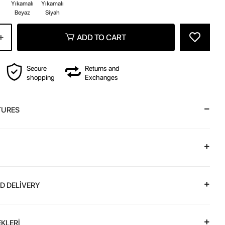
z
Yıkamalı
Yıkamalı
Beyaz
Siyah
ADD TO CART
Secure
Returns and
shopping
Exchanges
TURES
D DELİVERY
KLERİ