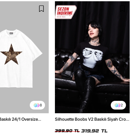
8
2
Baskılı 24/1 Oversize
Silhouette Boobs V2 Baskılı Siyah Crop
Tshirt
Top
319,92 TL
399,90 TL