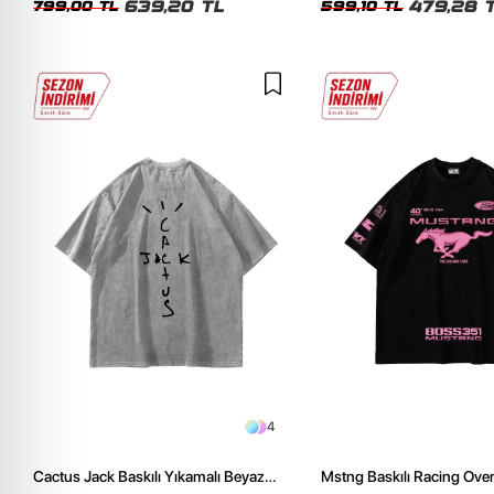
639,20 TL
479,28 
799,00 TL
599,10 TL
4
Cactus Jack Baskılı Yıkamalı Beyaz
Mstng Baskılı Racing Ove