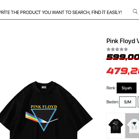
Pink Floyd 
599,00
479,2
Renk:
Siyah
Beden:
S/M