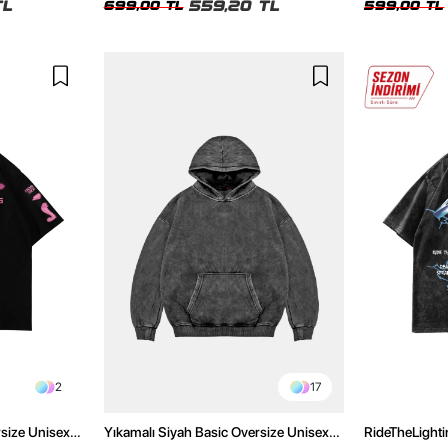
TL
559,20 TL
699,00 TL
599,00 TL
2
17
rsize Unisex
Yıkamalı Siyah Basic Oversize Unisex
RideTheLighti