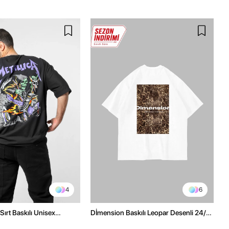
4
6
Sırt Baskılı Unisex
Dİmension Baskılı Leopar Desenli 24/1
h Tshirt
Oversize Unisex Beyaz Tshirt