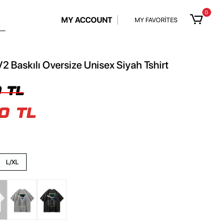
0
MY ACCOUNT
MY FAVORİTES
V2 Baskılı Oversize Unisex Siyah Tshirt
 TL
0 TL
L/XL