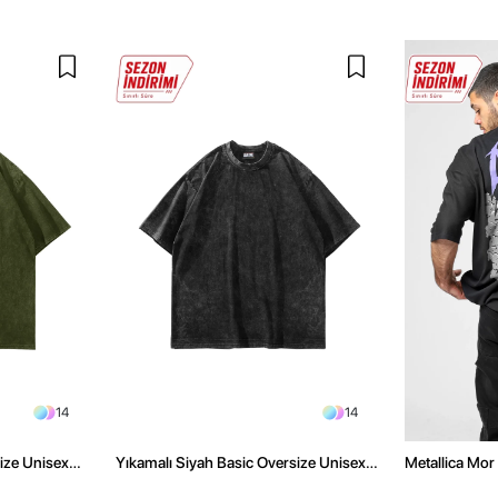
14
14
size Unisex
Yıkamalı Siyah Basic Oversize Unisex
Metallica Mor 
Tshirt
Oversize Siya