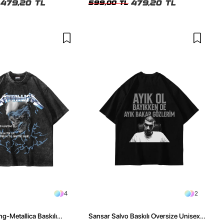
479,20 TL
479,20 TL
599,00 TL
4
2
ng-Metallica Baskılı
Sansar Salvo Baskılı Oversize Unisex