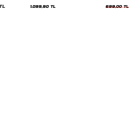
Hoodie
Oversize Yıka
TL
1.099,90 TL
699,00 TL