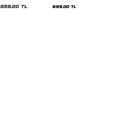
malı Siyah Unisex Tshirt
Siyah Tshirt
559,20 TL
699,00 TL