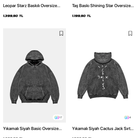
Leopar Starz Baskılı Oversize
Taş Baskı Shining Star Oversize
Unisex Premium Yıkamalı Siyah
Unisex Premium Siyah Hoodie
Hoodie
1.399,90 TL
1.199,90 TL
17
4
Yıkamalı Siyah Basic Oversize
Yıkamalı Siyah Cactus Jack Sırt
Unisex Hoodie
Baskılı Oversize Unisex Hoodie