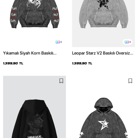
4
4
Yıkamalı Siyah Korn Baskılı
Leopar Starz V2 Baskılı Oversize
Oversize Unisex Hoodie
Unisex Premium Yıkamalı Beyaz
Hoodie
1.399,90 TL
1.399,90 TL