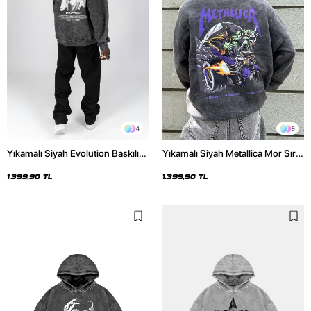
4
9
Yıkamalı Siyah Evolution Baskılı
Yıkamalı Siyah Metallica Mor Sırt
Oversize Unisex Kapüşonlu
Baskılı Oversize Kapüşonlu
Hoodie
Hoodie
1.399,90 TL
1.399,90 TL