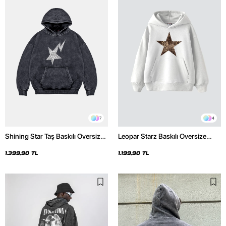
7
4
Shining Star Taş Baskılı Oversize
Leopar Starz Baskılı Oversize
Unisex Premium Yıkamalı Siyah
Unisex Premium Beyaz Hoodie
Hoodie
1.399,90 TL
1.199,90 TL