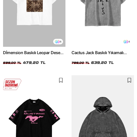
6
4
Dİmension Baskılı Leopar Desenli
Cactus Jack Baskılı Yıkamalı
24/1 Oversize Unisex Beyaz
Beyaz Unisex Oversize Tshirt
Tshirt
479,20 TL
639,20 TL
599,00 TL
799,00 TL