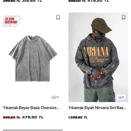
319,92 TL
479,20 TL
399,90 TL
599,00 TL
14
4
Yıkamalı Beyaz Basic Oversize
Yıkamalı Siyah Nirvana Sırt Baskılı
Unisex Tshirt
Unisex Oversize Hoodie
479,92 TL
599,90 TL
1.399,90 TL