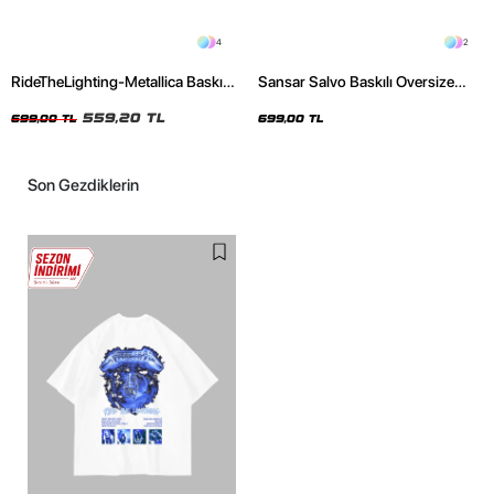
4
2
RideTheLighting-Metallica Baskılı
Sansar Salvo Baskılı Oversize
Oversize Yıkamalı Siyah Unisex
Unisex Siyah Tshirt
Tshirt
559,20 TL
699,00 TL
699,00 TL
Son Gezdiklerin