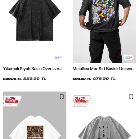
14
4
Yıkamalı Siyah Basic Oversize
Metallica Mor Sırt Baskılı Unisex
Unisex Tshirt
Oversize Siyah Tshirt
559,20 TL
479,20 TL
699,00 TL
599,00 TL