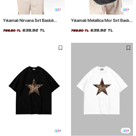
2
4
Yıkamalı Nirvana Sırt Baskılı
Yıkamalı Metallica Mor Sırt Baskılı
Unisex Oversize Tshirt
Siyah Unisex Oversize Tshirt
639,92 TL
639,92 TL
799,90 TL
799,90 TL
8
8