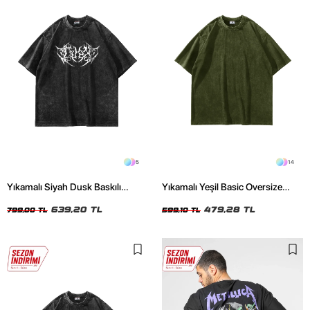
5
14
Yıkamalı Siyah Dusk Baskılı
Yıkamalı Yeşil Basic Oversize
Oversize Unisex Tshirt
Unisex Tshirt
639,20 TL
479,28 TL
799,00 TL
599,10 TL