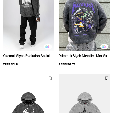
4
9
Yıkamalı Siyah Evolution Baskılı
Yıkamalı Siyah Metallica Mor Sırt
Oversize Unisex Kapüşonlu
Baskılı Oversize Kapüşonlu
Hoodie
Hoodie
1.399,90 TL
1.399,90 TL