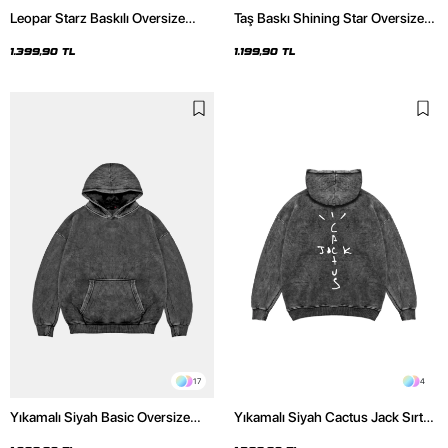
Leopar Starz Baskılı Oversize
Taş Baskı Shining Star Oversize
Unisex Premium Yıkamalı Siyah
Unisex Premium Siyah Hoodie
Hoodie
1.399,90 TL
1.199,90 TL
17
4
Yıkamalı Siyah Basic Oversize
Yıkamalı Siyah Cactus Jack Sırt
Unisex Hoodie
Baskılı Oversize Unisex Hoodie