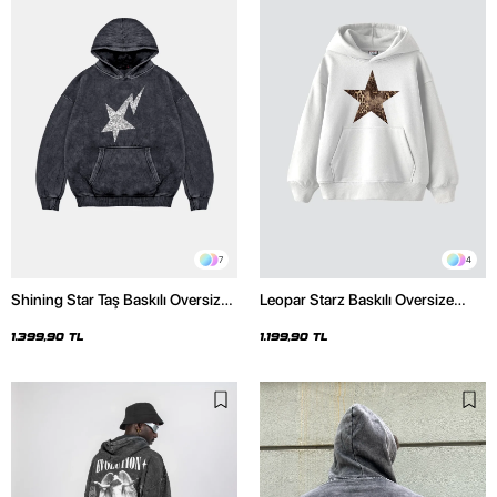
7
4
Shining Star Taş Baskılı Oversize
Leopar Starz Baskılı Oversize
Unisex Premium Yıkamalı Siyah
Unisex Premium Beyaz Hoodie
Hoodie
1.399,90 TL
1.199,90 TL