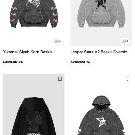
4
4
Yıkamalı Siyah Korn Baskılı
Leopar Starz V2 Baskılı Oversize
Oversize Unisex Hoodie
Unisex Premium Yıkamalı Beyaz
Hoodie
1.399,90 TL
1.399,90 TL