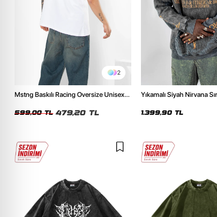
2
Mstng Baskılı Racing Oversize Unisex
Yıkamalı Siyah Nirvana Sır
Beyaz Tshirt
Unisex Oversize Hoodie
479,20 TL
599,00 TL
1.399,90 TL