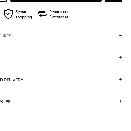
Secure
Returns and
shopping
Exchanges
TURES
D DELİVERY
KLERİ