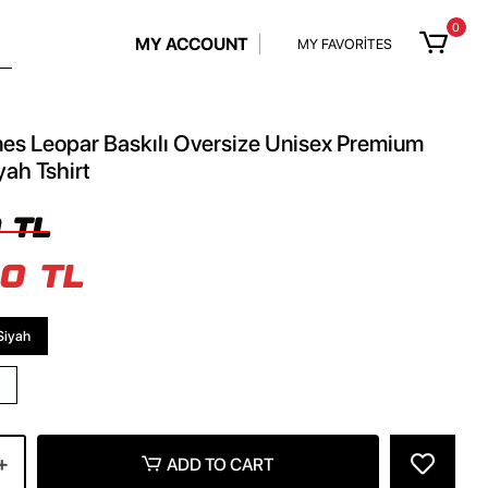
0
MY ACCOUNT
MY FAVORİTES
nes Leopar Baskılı Oversize Unisex Premium
yah Tshirt
 TL
0 TL
Siyah
ADD TO CART