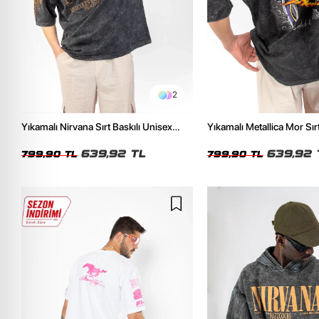
2
Yıkamalı Nirvana Sırt Baskılı Unisex
Yıkamalı Metallica Mor Sırt
Oversize Tshirt
Unisex Oversize Tshirt
639,92 TL
639,92 
799,90 TL
799,90 TL