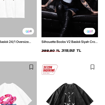
8
2
Baskılı 24/1 Oversize
Silhouette Boobs V2 Baskılı Siyah Crop
Tshirt
Top
319,92 TL
399,90 TL