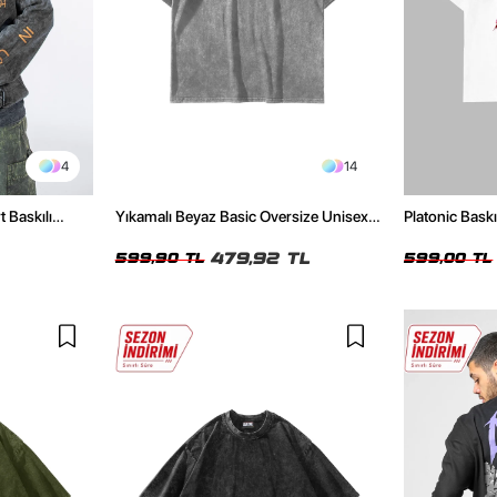
4
14
t Baskılı
Yıkamalı Beyaz Basic Oversize Unisex
Platonic Bask
Tshirt
Tshirt
479,92 TL
599,90 TL
599,00 TL