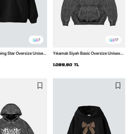
7
17
ning Star Oversize Unisex
Yıkamalı Siyah Basic Oversize Unisex
h Hoodie
Hoodie
1.099,90 TL