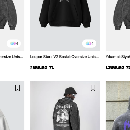
4
4
versize Unisex
Leopar Starz V2 Baskılı Oversize Unisex
Yıkamalı Siya
Hoodie
Premium Siyah Hoodie
Unisex Hoodi
1.199,90 TL
1.399,90 T