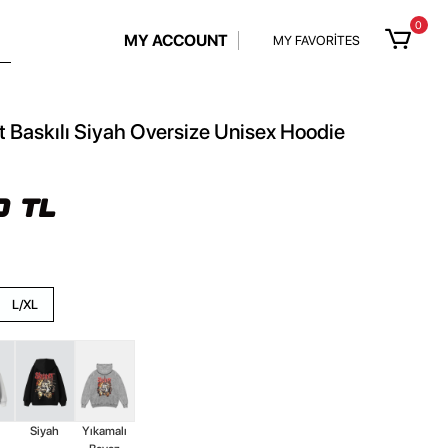
0
MY ACCOUNT
MY FAVORİTES
rt Baskılı Siyah Oversize Unisex Hoodie
0 TL
L/XL
z
Siyah
Yıkamalı