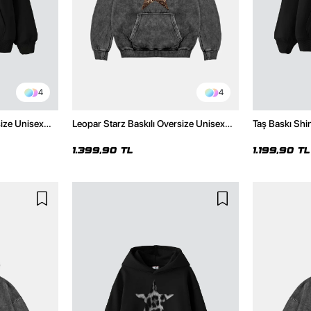
4
4
size Unisex
Leopar Starz Baskılı Oversize Unisex
Taş Baskı Shi
Premium Yıkamalı Siyah Hoodie
Premium Siya
1.399,90 TL
1.199,90 TL