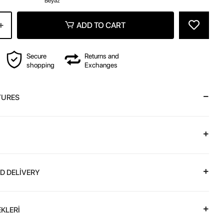
Beyaz
ADD TO CART
Secure
Returns and
shopping
Exchanges
TURES
D DELİVERY
KLERİ