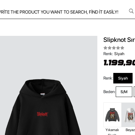
Slipknot Sı
Renk:
Siyah
1.199,9
Renk:
Siyah
Beden:
S/M
Yıkamalı
Beya