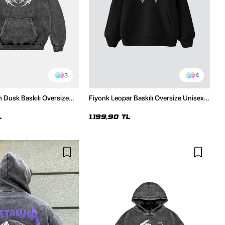
3
4
h Dusk Baskılı Oversize
Fiyonk Leopar Baskılı Oversize Unisex
e
Premium Siyah Hoodie
L
1.199,90 TL