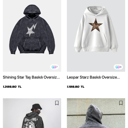
7
4
Shining Star Taş Baskılı Oversize
Leopar Starz Baskılı Oversize
Unisex Premium Yıkamalı Siyah
Unisex Premium Beyaz Hoodie
Hoodie
1.399,90 TL
1.199,90 TL