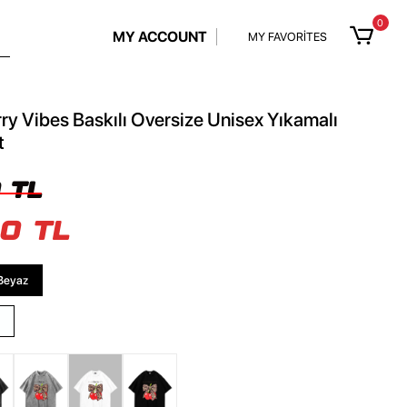
0
MY ACCOUNT
MY FAVORİTES
y Vibes Baskılı Oversize Unisex Yıkamalı
t
 TL
0 TL
Beyaz