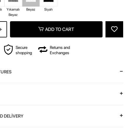
lı
Yıkamalı
Beyaz
Siyah
Beyaz
ADD TO CART
Secure
Returns and
shopping
Exchanges
TURES
D DELİVERY