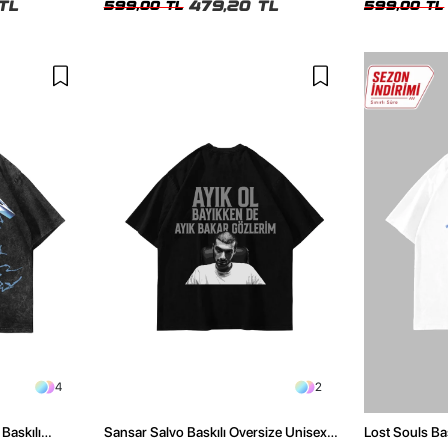
TL
479,20 TL
599,00 TL
599,00 TL
4
2
Baskılı
Sansar Salvo Baskılı Oversize Unisex
Lost Souls Ba