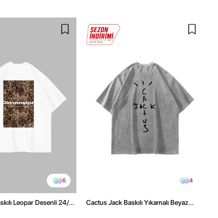
6
4
kılı Leopar Desenli 24/1
Cactus Jack Baskılı Yıkamalı Beyaz
ex Beyaz Tshirt
Unisex Oversize Tshirt