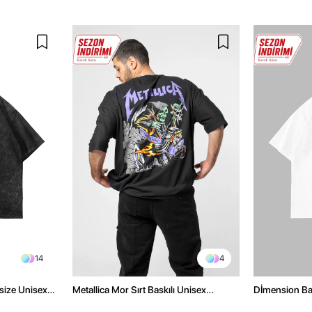
14
4
size Unisex
Metallica Mor Sırt Baskılı Unisex
Dİmension Bas
Oversize Siyah Tshirt
Oversize Unis