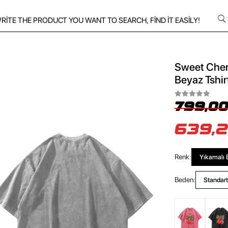
Sweet Cherr
Beyaz Tshir
799,00
639,2
Renk:
Yıkamalı 
Beden:
Standart