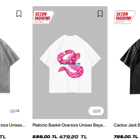
14
2
rsize Unisex
Platonic Baskılı Oversize Unisex Beyaz
Cactus Jack B
Tshirt
Unisex Oversi
TL
479,20 TL
599,00 TL
799,00 TL