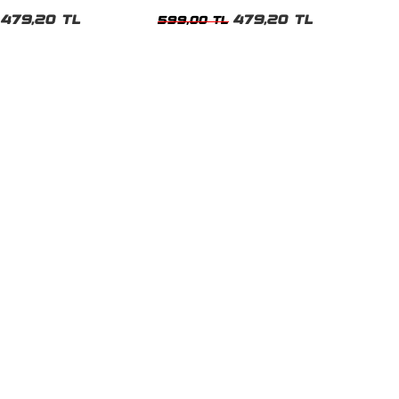
t
Tshirt
479,20 TL
479,20 TL
599,00 TL