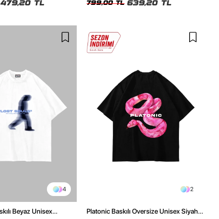
479,20 TL
639,20 TL
799,00 TL
4
2
skılı Beyaz Unisex
Platonic Baskılı Oversize Unisex Siyah