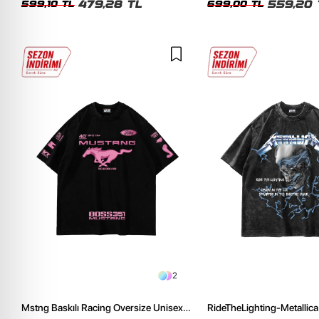
479,28 TL
559,20 
599,10 TL
699,00 TL
2
Mstng Baskılı Racing Oversize Unisex
RideTheLighting-Metallica 