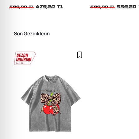
Siyah Tshirt
Oversize Yıkamalı Siyah U
479,20 TL
559,20 
599,00 TL
699,00 TL
Son Gezdiklerin