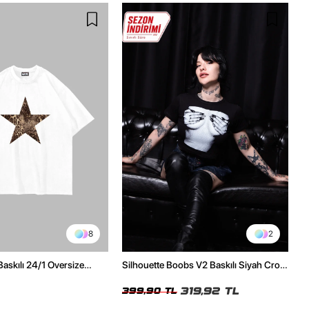
8
2
Baskılı 24/1 Oversize
Silhouette Boobs V2 Baskılı Siyah Crop
Tshirt
Top
319,92 TL
399,90 TL