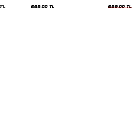
nisex Tshirt
Siyah Tshirt
Oversize Tshir
TL
699,00 TL
599,00 TL