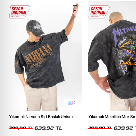
2
Yıkamalı Nirvana Sırt Baskılı Unisex
Yıkamalı Metallica Mor Sırt
Oversize Tshirt
Unisex Oversize Tshirt
639,92 TL
639,92 
799,90 TL
799,90 TL