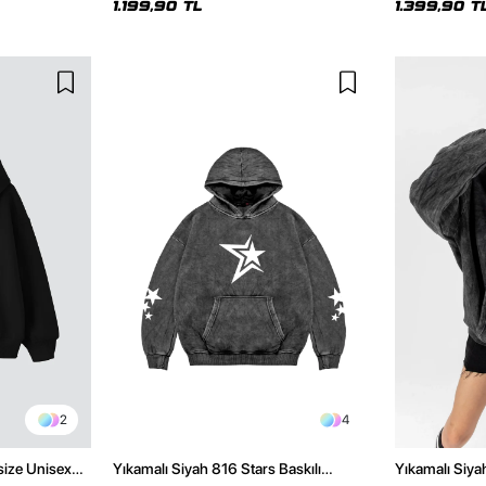
1.199,90 TL
1.399,90 T
2
4
size Unisex
Yıkamalı Siyah 816 Stars Baskılı
Yıkamalı Siya