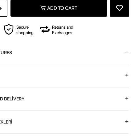
ADD TO CART
Secure
Returns and
shopping
Exchanges
TURES
D DELİVERY
KLERİ