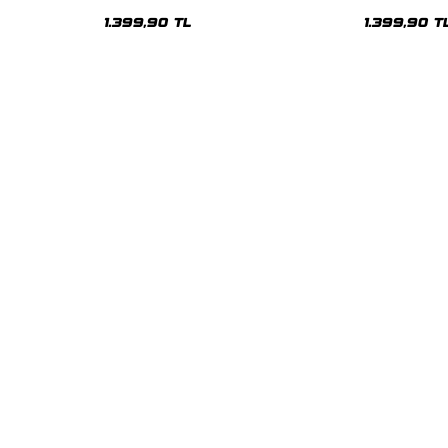
Oversize Unisex Hoodie
Oversize Uni
1.399,90 TL
1.399,90 T