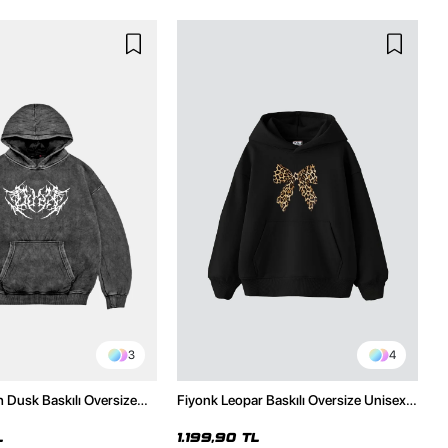
3
4
h Dusk Baskılı Oversize
Fiyonk Leopar Baskılı Oversize Unisex
e
Premium Siyah Hoodie
L
1.199,90 TL