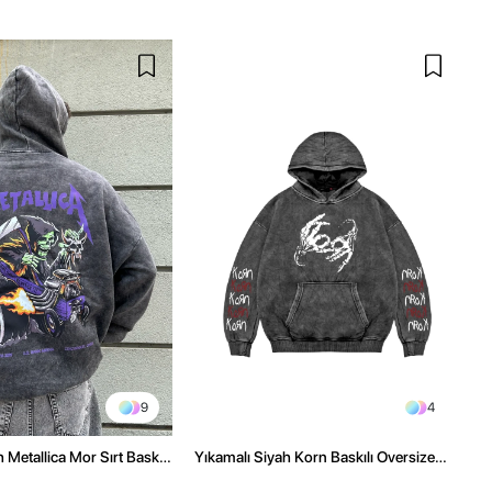
9
4
 Metallica Mor Sırt Baskılı
Yıkamalı Siyah Korn Baskılı Oversize
üşonlu Hoodie
Unisex Hoodie