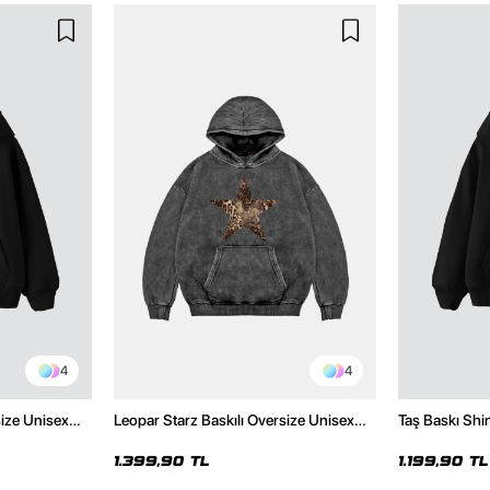
4
4
size Unisex
Leopar Starz Baskılı Oversize Unisex
Taş Baskı Shi
Premium Yıkamalı Siyah Hoodie
Premium Siya
1.399,90 TL
1.199,90 TL