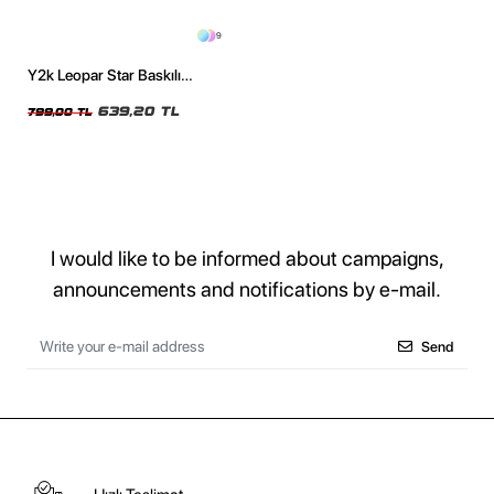
9
Y2k Leopar Star Baskılı
Oversize Unisex Yıkamalı Yeşil
Tshirt
639,20 TL
799,00 TL
I would like to be informed about campaigns,
announcements and notifications by e-mail.
Send