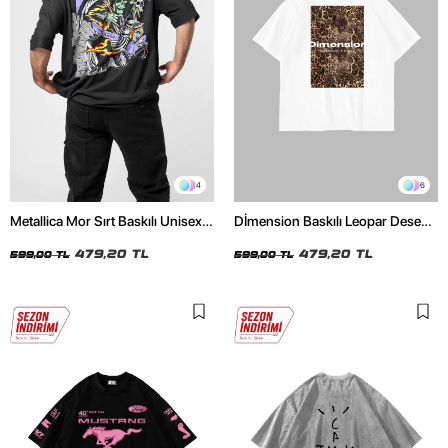
4
6
Metallica Mor Sırt Baskılı Unisex
Dİmension Baskılı Leopar Desenli
Oversize Siyah Tshirt
24/1 Oversize Unisex Beyaz
479,20 TL
Tshirt
479,20 TL
599,00 TL
599,00 TL