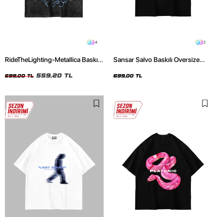
4
2
RideTheLighting-Metallica Baskılı
Sansar Salvo Baskılı Oversize
Oversize Yıkamalı Siyah Unisex
Unisex Siyah Tshirt
Tshirt
559,20 TL
699,00 TL
699,00 TL