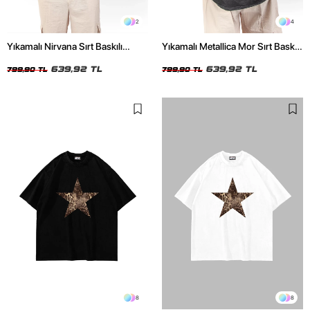
2
4
Yıkamalı Nirvana Sırt Baskılı
Yıkamalı Metallica Mor Sırt Baskılı
Unisex Oversize Tshirt
Siyah Unisex Oversize Tshirt
639,92 TL
639,92 TL
799,90 TL
799,90 TL
8
8