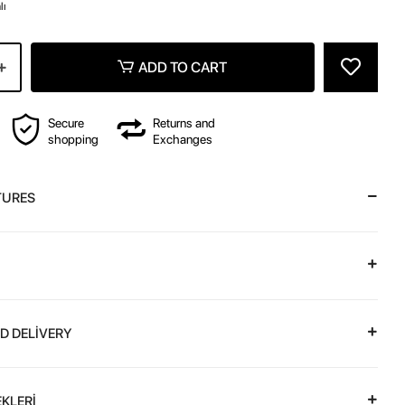
lı
z
ADD TO CART
Secure
Returns and
shopping
Exchanges
TURES
D DELİVERY
KLERİ