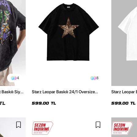
4
8
 Baskılı Siyah
Starz Leopar Baskılı 24/1 Oversize
Starz Leopar 
Unisex Siyah Tshirt
Unisex Beyaz 
TL
599,00 TL
599,00 TL