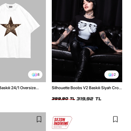
8
2
Baskılı 24/1 Oversize
Silhouette Boobs V2 Baskılı Siyah Crop
Tshirt
Top
319,92 TL
399,90 TL