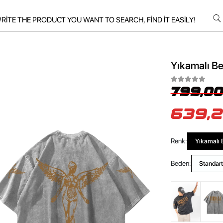
Yıkamalı Be
799,00
639,2
Renk:
Yıkamalı 
Beden:
Standart