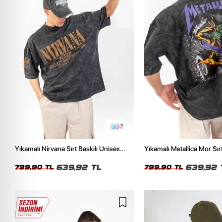
2
Yıkamalı Nirvana Sırt Baskılı Unisex
Yıkamalı Metallica Mor Sırt
Oversize Tshirt
Unisex Oversize Tshirt
639,92 TL
639,92 
799,90 TL
799,90 TL