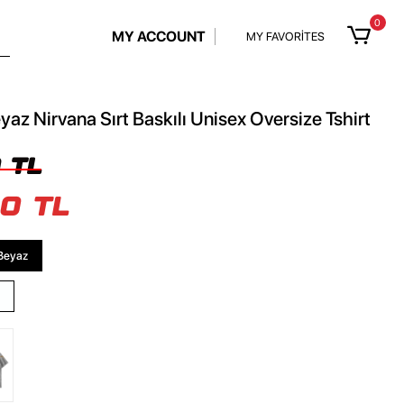
0
MY ACCOUNT
MY FAVORİTES
yaz Nirvana Sırt Baskılı Unisex Oversize Tshirt
 TL
0 TL
Beyaz