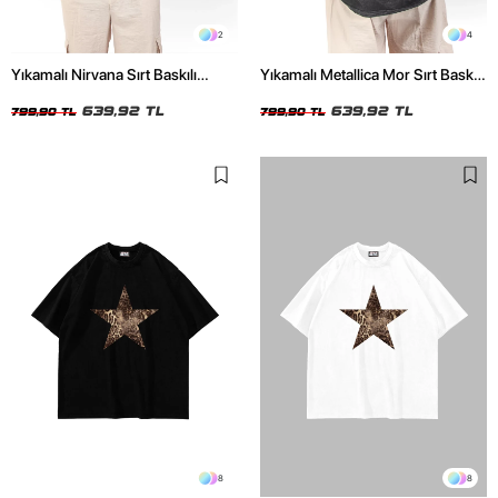
2
4
Yıkamalı Nirvana Sırt Baskılı
Yıkamalı Metallica Mor Sırt Baskılı
Unisex Oversize Tshirt
Siyah Unisex Oversize Tshirt
639,92 TL
639,92 TL
799,90 TL
799,90 TL
8
8