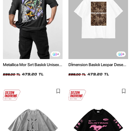
4
6
Metallica Mor Sırt Baskılı Unisex
Dİmension Baskılı Leopar Desenli
Oversize Siyah Tshirt
24/1 Oversize Unisex Beyaz
479,20 TL
Tshirt
479,20 TL
599,00 TL
599,00 TL