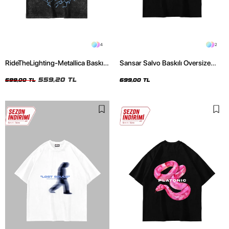
4
2
RideTheLighting-Metallica Baskılı
Sansar Salvo Baskılı Oversize
Oversize Yıkamalı Siyah Unisex
Unisex Siyah Tshirt
Tshirt
559,20 TL
699,00 TL
699,00 TL