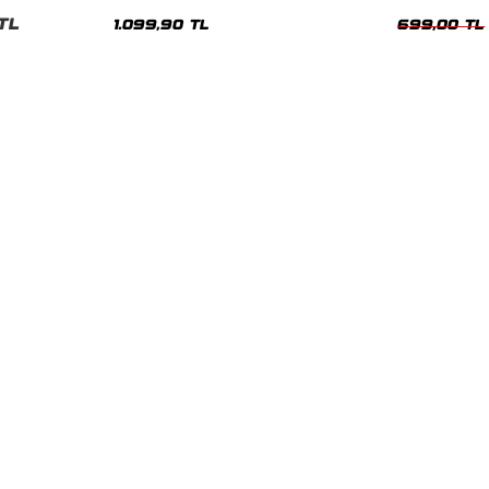
Hoodie
Oversize Yıka
TL
1.099,90 TL
699,00 TL