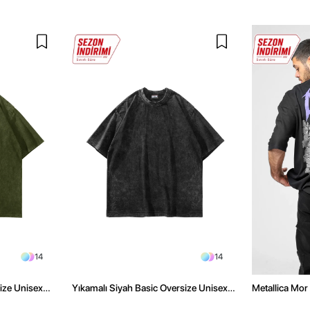
14
14
size Unisex
Yıkamalı Siyah Basic Oversize Unisex
Metallica Mor 
Tshirt
Oversize Siya