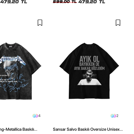
479,20 TL
479,20 TL
599,00 TL
4
2
ng-Metallica Baskılı
Sansar Salvo Baskılı Oversize Unisex