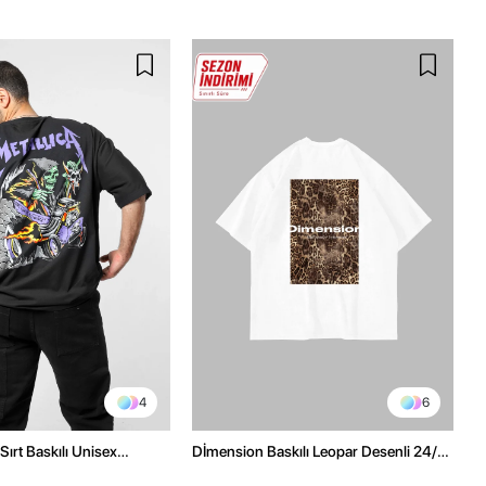
4
6
Sırt Baskılı Unisex
Dİmension Baskılı Leopar Desenli 24/1
h Tshirt
Oversize Unisex Beyaz Tshirt