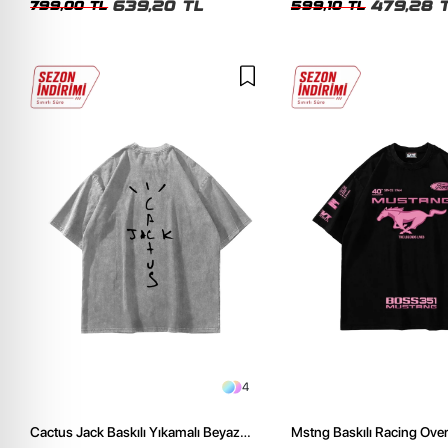
639,20 TL
479,28 
799,00 TL
599,10 TL
4
Cactus Jack Baskılı Yıkamalı Beyaz
Mstng Baskılı Racing Ove