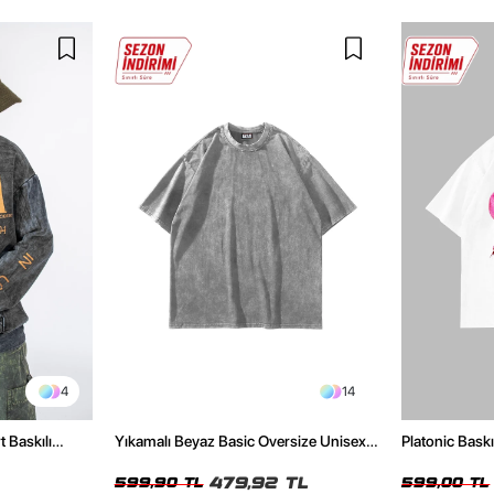
4
14
t Baskılı
Yıkamalı Beyaz Basic Oversize Unisex
Platonic Bask
Tshirt
Tshirt
479,92 TL
599,90 TL
599,00 TL