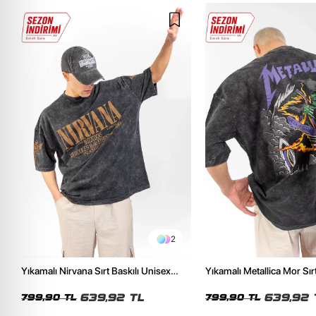
2
Yıkamalı Nirvana Sırt Baskılı Unisex
Yıkamalı Metallica Mor Sırt
Oversize Tshirt
Unisex Oversize Tshirt
639,92 TL
639,92 
799,90 TL
799,90 TL