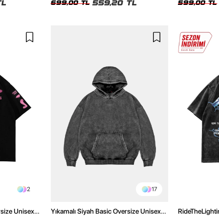
TL
559,20 TL
699,00 TL
599,00 TL
2
17
rsize Unisex
Yıkamalı Siyah Basic Oversize Unisex
RideTheLighti