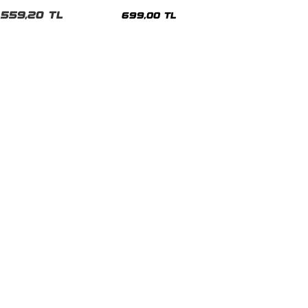
malı Siyah Unisex Tshirt
Siyah Tshirt
559,20 TL
699,00 TL