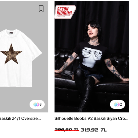
8
2
Baskılı 24/1 Oversize
Silhouette Boobs V2 Baskılı Siyah Crop
Tshirt
Top
319,92 TL
399,90 TL