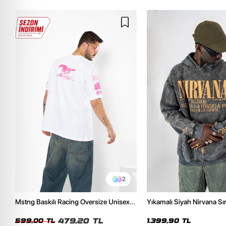
2
Mstng Baskılı Racing Oversize Unisex
Yıkamalı Siyah Nirvana Sır
Beyaz Tshirt
Unisex Oversize Hoodie
479,20 TL
599,00 TL
1.399,90 TL