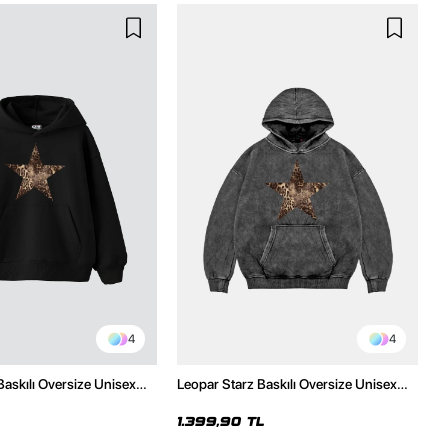
4
4
Baskılı Oversize Unisex
Leopar Starz Baskılı Oversize Unisex
h Hoodie
Premium Yıkamalı Siyah Hoodie
1.399,90 TL