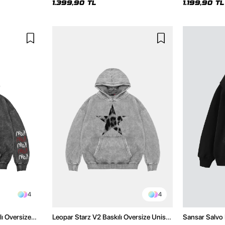
1.399,90 TL
1.199,90 TL
4
4
lı Oversize
Leopar Starz V2 Baskılı Oversize Unisex
Sansar Salvo 