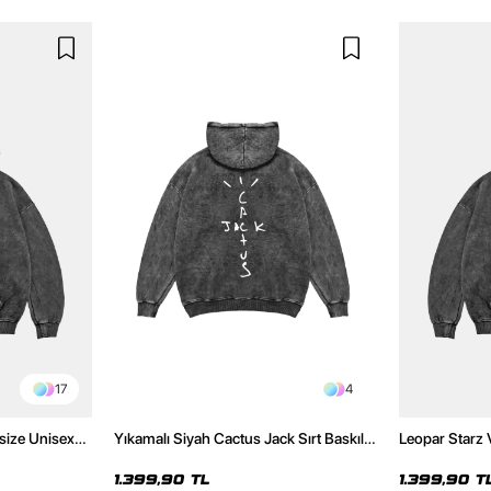
17
4
size Unisex
Yıkamalı Siyah Cactus Jack Sırt Baskılı
Leopar Starz 
Oversize Unisex Hoodie
Premium Yıka
1.399,90 TL
1.399,90 T