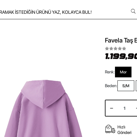
Favela Taş 
1.199,9
Renk:
Mor
Beden:
S/M
Hızlı
Gönderi