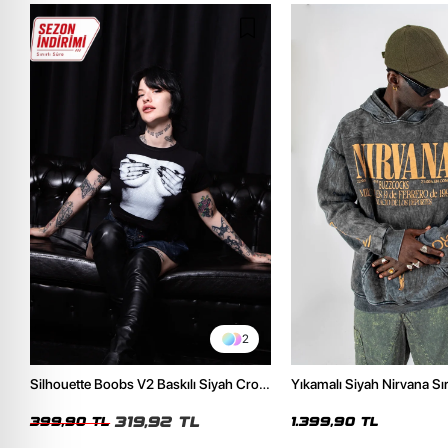
2
Silhouette Boobs V2 Baskılı Siyah Crop
Yıkamalı Siyah Nirvana Sır
Top
Unisex Oversize Hoodie
319,92 TL
399,90 TL
1.399,90 TL