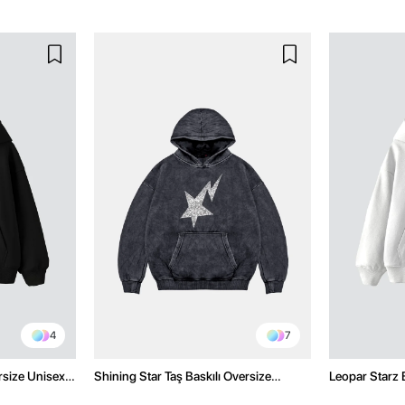
4
7
rsize Unisex
Shining Star Taş Baskılı Oversize
Leopar Starz 
Unisex Premium Yıkamalı Siyah Hoodie
Premium Bey