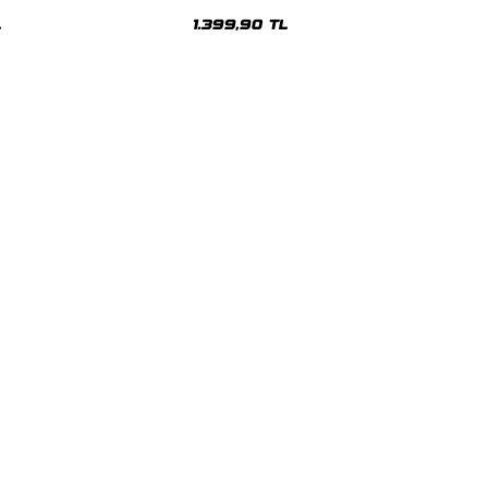
Oversize Unisex Hoodie
L
1.399,90 TL