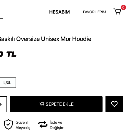
0
HESABIM
FAVORİLERİM
Baskılı Oversize Unisex Mor Hoodie
0 TL
L/XL
SEPETE EKLE
Güvenli
İade ve
Alışveriş
Değişim