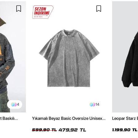
4
14
t Baskılı
Yıkamalı Beyaz Basic Oversize Unisex
Leopar Starz 
Tshirt
Premium Siya
479,92 TL
599,90 TL
1.199,90 TL