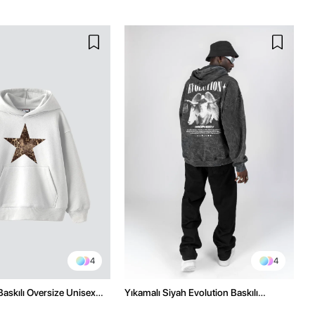
4
4
Baskılı Oversize Unisex
Yıkamalı Siyah Evolution Baskılı
az Hoodie
Oversize Unisex Kapüşonlu Hoodie