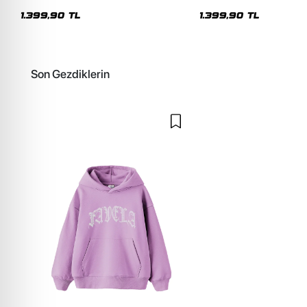
Oversize Kapüşonlu Hoodie
Unisex Hoodie
1.399,90 TL
1.399,90 TL
Son Gezdiklerin