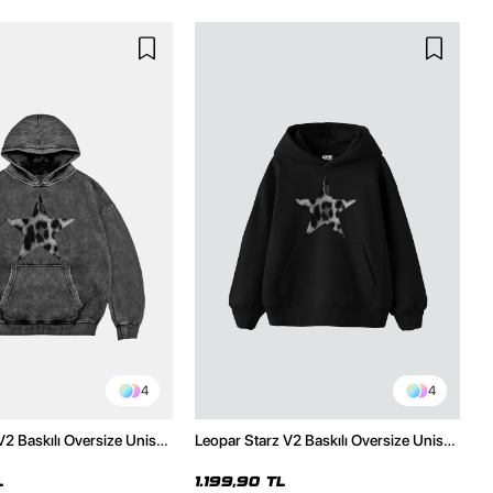
4
4
V2 Baskılı Oversize Unisex
Leopar Starz V2 Baskılı Oversize Unisex
malı Siyah Hoodie
Premium Siyah Hoodie
L
1.199,90 TL