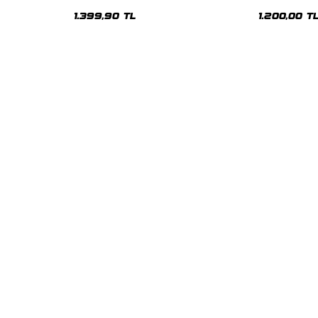
Premium Yıkamalı Beyaz Hoodie
Siyah Hoodie
1.399,90 TL
1.200,00 T