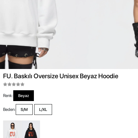
FU. Baskılı Oversize Unisex Beyaz Hoodie
Renk:
Beyaz
Beden:
S/M
L/XL