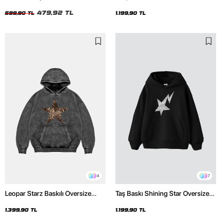
Unisex Tshirt
Unisex Premium Siyah Hoodie
479,92 TL
599,90 TL
1.199,90 TL
4
7
Leopar Starz Baskılı Oversize
Taş Baskı Shining Star Oversize
Unisex Premium Yıkamalı Siyah
Unisex Premium Siyah Hoodie
Hoodie
1.399,90 TL
1.199,90 TL