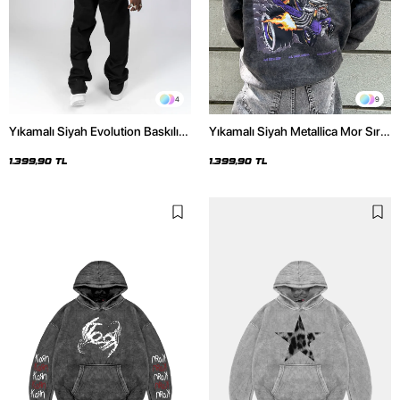
4
9
Yıkamalı Siyah Evolution Baskılı
Yıkamalı Siyah Metallica Mor Sırt
Oversize Unisex Kapüşonlu
Baskılı Oversize Kapüşonlu
Hoodie
Hoodie
1.399,90 TL
1.399,90 TL