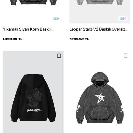
4
4
Yıkamalı Siyah Korn Baskılı
Leopar Starz V2 Baskılı Oversize
Oversize Unisex Hoodie
Unisex Premium Yıkamalı Beyaz
Hoodie
1.399,90 TL
1.399,90 TL