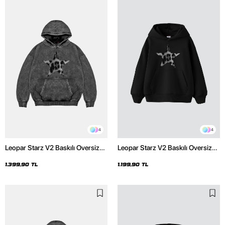
4
4
Leopar Starz V2 Baskılı Oversize
Leopar Starz V2 Baskılı Oversize
Unisex Premium Yıkamalı Siyah
Unisex Premium Siyah Hoodie
Hoodie
1.399,90 TL
1.199,90 TL