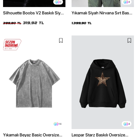
2
4
Silhouette Boobs V2 Baskılı Siyah
Yıkamalı Siyah Nirvana Sırt Baskılı
Crop Top
Unisex Oversize Hoodie
319,92 TL
399,90 TL
1.399,90 TL
14
4
Yıkamalı Beyaz Basic Oversize
Leopar Starz Baskılı Oversize