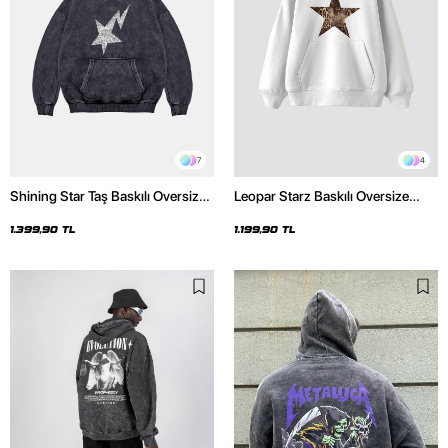
7
4
Shining Star Taş Baskılı Oversize
Leopar Starz Baskılı Oversize
Unisex Premium Yıkamalı Siyah
Unisex Premium Beyaz Hoodie
Hoodie
1.399,90 TL
1.199,90 TL