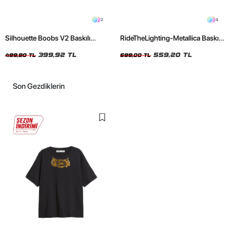
2
4
Silhouette Boobs V2 Baskılı
RideTheLighting-Metallica Baskılı
Relaxed Fit Siyah Kadın Tshirt
Oversize Yıkamalı Siyah Unisex
399,92 TL
Tshirt
559,20 TL
499,90 TL
699,00 TL
Son Gezdiklerin