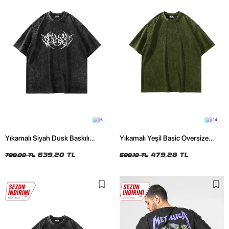
5
14
Yıkamalı Siyah Dusk Baskılı
Yıkamalı Yeşil Basic Oversize
Oversize Unisex Tshirt
Unisex Tshirt
639,20 TL
479,28 TL
799,00 TL
599,10 TL