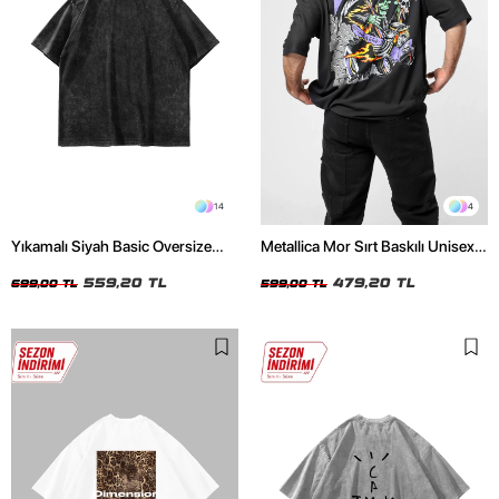
14
4
Yıkamalı Siyah Basic Oversize
Metallica Mor Sırt Baskılı Unisex
Unisex Tshirt
Oversize Siyah Tshirt
559,20 TL
479,20 TL
699,00 TL
599,00 TL