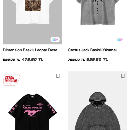
6
4
Dİmension Baskılı Leopar Desenli
Cactus Jack Baskılı Yıkamalı
24/1 Oversize Unisex Beyaz
Beyaz Unisex Oversize Tshirt
Tshirt
479,20 TL
639,20 TL
599,00 TL
799,00 TL