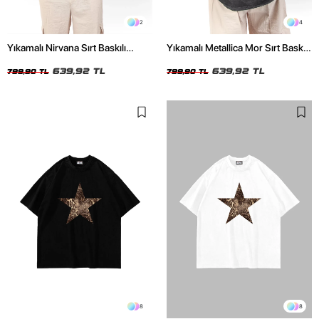
2
4
Yıkamalı Nirvana Sırt Baskılı
Yıkamalı Metallica Mor Sırt Baskılı
Unisex Oversize Tshirt
Siyah Unisex Oversize Tshirt
639,92 TL
639,92 TL
799,90 TL
799,90 TL
8
8