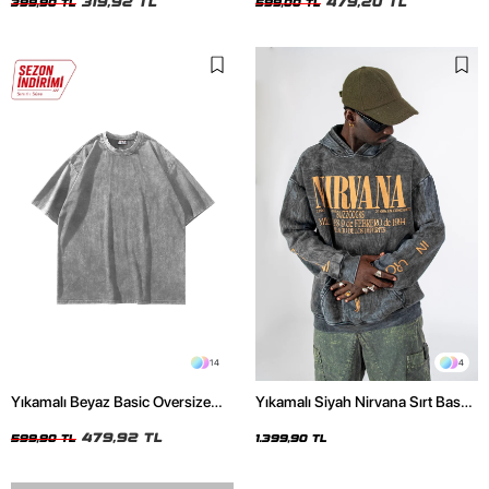
319,92 TL
479,20 TL
399,90 TL
599,00 TL
14
4
Yıkamalı Beyaz Basic Oversize
Yıkamalı Siyah Nirvana Sırt Baskılı
Unisex Tshirt
Unisex Oversize Hoodie
479,92 TL
599,90 TL
1.399,90 TL