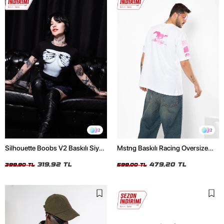
2
2
Silhouette Boobs V2 Baskılı Siyah
Mstng Baskılı Racing Oversize
Crop Top
Unisex Beyaz Tshirt
319,92 TL
479,20 TL
399,90 TL
599,00 TL