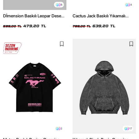
6
4
Dİmension Baskılı Leopar Desenli
Cactus Jack Baskılı Yıkamalı
24/1 Oversize Unisex Beyaz
Beyaz Unisex Oversize Tshirt
Tshirt
479,20 TL
639,20 TL
599,00 TL
799,00 TL
2
17