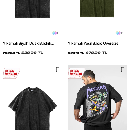
5
14
Yıkamalı Siyah Dusk Baskılı
Yıkamalı Yeşil Basic Oversize
Oversize Unisex Tshirt
Unisex Tshirt
639,20 TL
479,28 TL
799,00 TL
599,10 TL