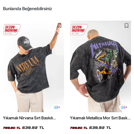
Bunlarıda Beğenebilirsiniz
2
4
Yıkamalı Nirvana Sırt Baskılı
Yıkamalı Metallica Mor Sırt Baskılı
Unisex Oversize Tshirt
Siyah Unisex Oversize Tshirt
639,92 TL
639,92 TL
799,90 TL
799,90 TL