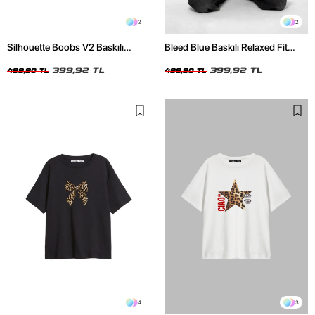
2
2
Silhouette Boobs V2 Baskılı
Bleed Blue Baskılı Relaxed Fit
Relaxed Fit Siyah Kadın Tshirt
Beyaz Kadın Tshirt
399,92 TL
399,92 TL
499,90 TL
499,90 TL
4
3