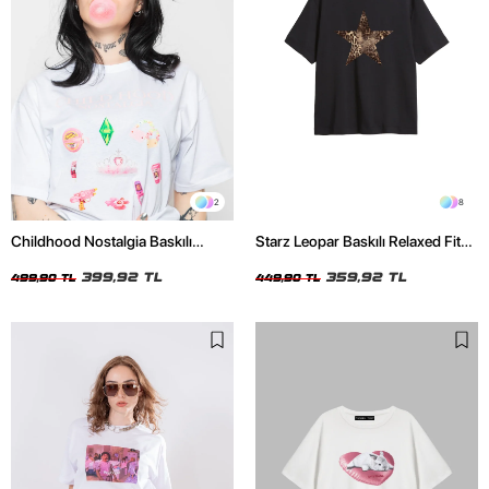
2
8
Childhood Nostalgia Baskılı
Starz Leopar Baskılı Relaxed Fit
Relaxed Fit Beyaz Kadın Tshirt
Siyah Kadın Tshirt
399,92 TL
359,92 TL
499,90 TL
449,90 TL