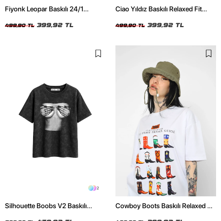
Fiyonk Leopar Baskılı 24/1
Ciao Yıldız Baskılı Relaxed Fit
Oversize Relaxed Fit Siyah Kadın
Beyaz Kadın Tshirt
Tshirt
399,92 TL
399,92 TL
499,90 TL
499,90 TL
2
Silhouette Boobs V2 Baskılı
Cowboy Boots Baskılı Relaxed Fit
Relaxed Fit Yıkamalı Siyah Kadın
Beyaz Kadın Tshirt