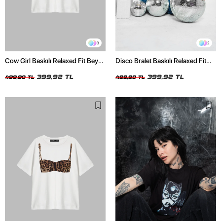
3
2
Cow Girl Baskılı Relaxed Fit Beyaz
Disco Bralet Baskılı Relaxed Fit
Kadın Tshirt
Beyaz Kadın Tshirt
399,92 TL
399,92 TL
499,90 TL
499,90 TL