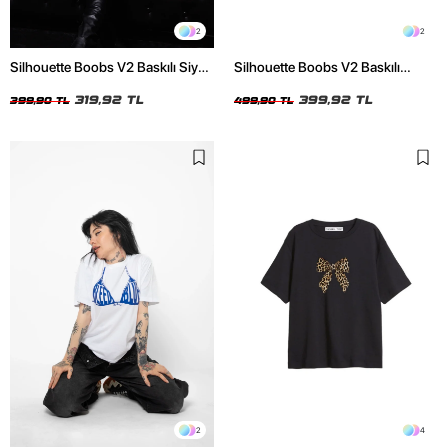
2
2
Silhouette Boobs V2 Baskılı Siyah
Silhouette Boobs V2 Baskılı
Crop Top
Relaxed Fit Siyah Kadın Tshirt
319,92 TL
399,92 TL
399,90 TL
499,90 TL
2
4