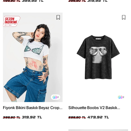
399,92 TL
319,92 TL
499,90 TL
399,90 TL
2
2
Fiyonk Bikini Baskılı Beyaz Crop
Silhouette Boobs V2 Baskılı
Top
Relaxed Fit Yıkamalı Siyah Kadın
319,92 TL
Tshirt
479,92 TL
399,90 TL
599,90 TL