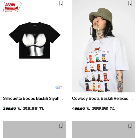
2
Silhouette Boobs Baskılı Siyah
Cowboy Boots Baskılı Relaxed Fit
Crop Top
Beyaz Kadın Tshirt
319,92 TL
399,92 TL
399,90 TL
499,90 TL