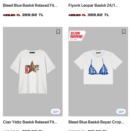
Bleed Blue Baskılı Relaxed Fit
Fiyonk Leopar Baskılı 24/1
Beyaz Kadın Tshirt
Oversize Relaxed Fit Siyah Kadın
399,92 TL
Tshirt
399,92 TL
499,90 TL
499,90 TL
3
2
Ciao Yıldız Baskılı Relaxed Fit
Bleed Blue Baskılı Beyaz Crop
Beyaz Kadın Tshirt
Top