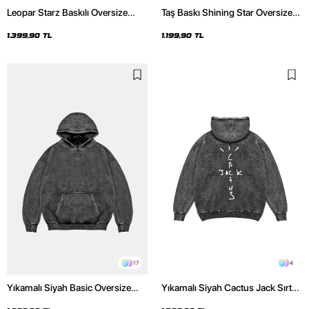
Leopar Starz Baskılı Oversize
Taş Baskı Shining Star Oversize
Unisex Premium Yıkamalı Siyah
Unisex Premium Siyah Hoodie
Hoodie
1.399,90 TL
1.199,90 TL
17
4
Yıkamalı Siyah Basic Oversize
Yıkamalı Siyah Cactus Jack Sırt
Unisex Hoodie
Baskılı Oversize Unisex Hoodie