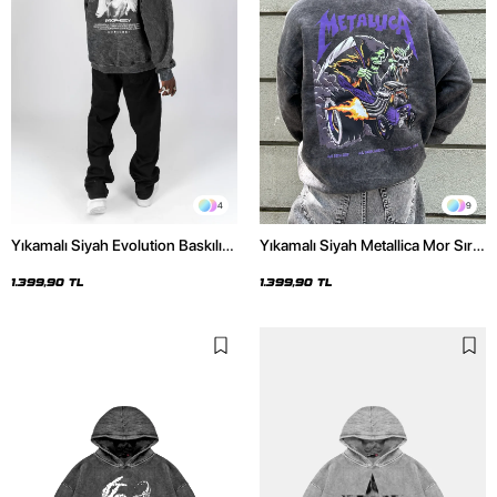
4
9
Yıkamalı Siyah Evolution Baskılı
Yıkamalı Siyah Metallica Mor Sırt
Oversize Unisex Kapüşonlu
Baskılı Oversize Kapüşonlu
Hoodie
Hoodie
1.399,90 TL
1.399,90 TL