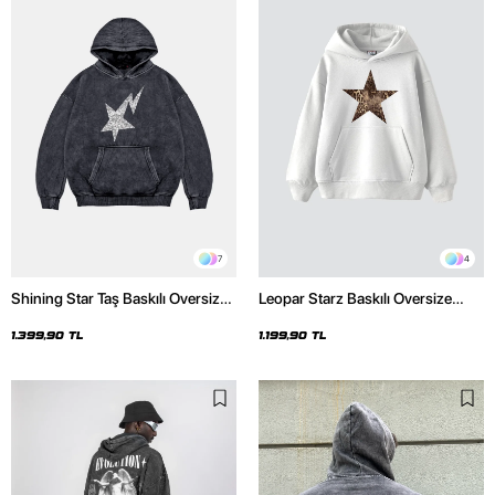
7
4
Shining Star Taş Baskılı Oversize
Leopar Starz Baskılı Oversize
Unisex Premium Yıkamalı Siyah
Unisex Premium Beyaz Hoodie
Hoodie
1.399,90 TL
1.199,90 TL