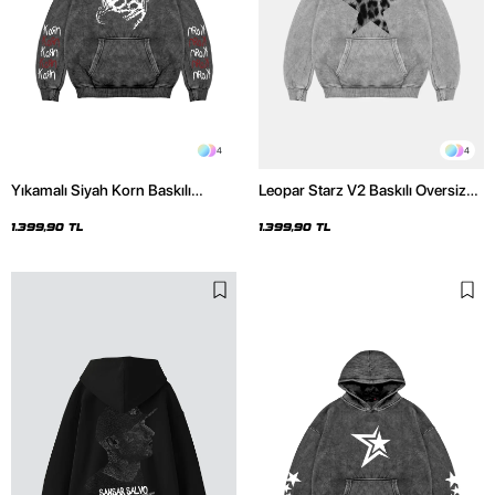
4
4
Yıkamalı Siyah Korn Baskılı
Leopar Starz V2 Baskılı Oversize
Oversize Unisex Hoodie
Unisex Premium Yıkamalı Beyaz
Hoodie
1.399,90 TL
1.399,90 TL