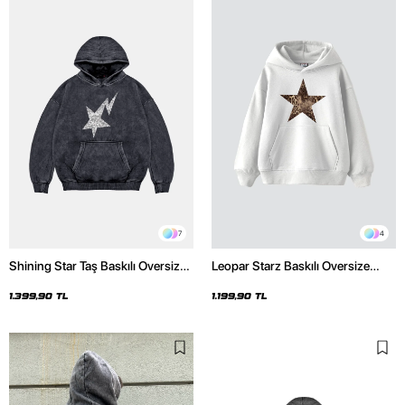
7
4
Shining Star Taş Baskılı Oversize
Leopar Starz Baskılı Oversize
Unisex Premium Yıkamalı Siyah
Unisex Premium Beyaz Hoodie
Hoodie
1.399,90 TL
1.199,90 TL