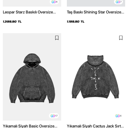
4
7
Leopar Starz Baskılı Oversize
Taş Baskı Shining Star Oversize
Unisex Premium Yıkamalı Siyah
Unisex Premium Siyah Hoodie
Hoodie
1.399,90 TL
1.199,90 TL
17
4
Yıkamalı Siyah Basic Oversize
Yıkamalı Siyah Cactus Jack Sırt