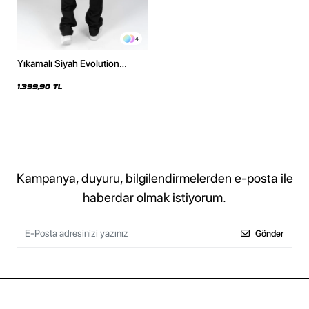
4
Yıkamalı Siyah Evolution
Baskılı Oversize Unisex
Kapüşonlu Hoodie
1.399,90 TL
Kampanya, duyuru, bilgilendirmelerden e-posta ile
haberdar olmak istiyorum.
Gönder