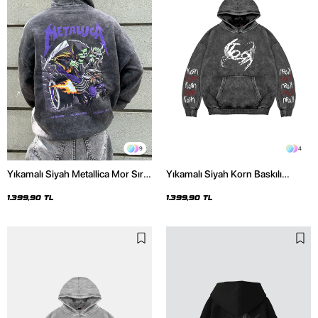
9
4
Yıkamalı Siyah Metallica Mor Sırt
Yıkamalı Siyah Korn Baskılı
Baskılı Oversize Kapüşonlu
Oversize Unisex Hoodie
Hoodie
1.399,90 TL
1.399,90 TL