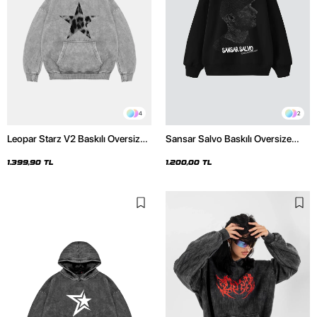
4
2
Leopar Starz V2 Baskılı Oversize
Sansar Salvo Baskılı Oversize
Unisex Premium Yıkamalı Beyaz
Unisex Siyah Hoodie
Hoodie
1.399,90 TL
1.200,00 TL