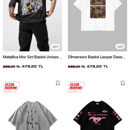
4
6
Metallica Mor Sırt Baskılı Unisex
Dİmension Baskılı Leopar Desenli
Oversize Siyah Tshirt
24/1 Oversize Unisex Beyaz
479,20 TL
Tshirt
479,20 TL
599,00 TL
599,00 TL