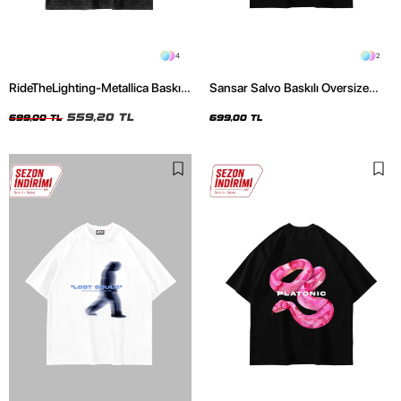
4
2
RideTheLighting-Metallica Baskılı
Sansar Salvo Baskılı Oversize
Oversize Yıkamalı Siyah Unisex
Unisex Siyah Tshirt
Tshirt
559,20 TL
699,00 TL
699,00 TL