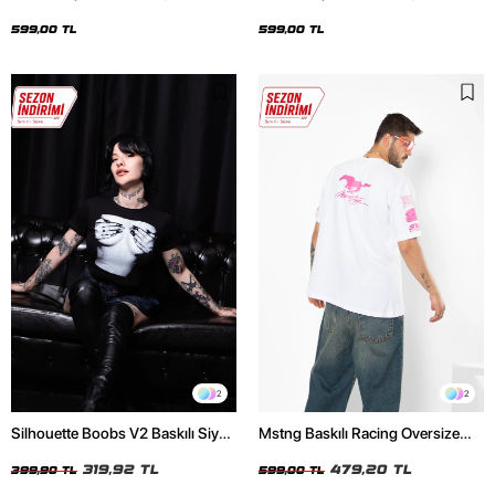
Oversize Unisex Siyah Tshirt
Oversize Unisex Beyaz Tshirt
599,00 TL
599,00 TL
2
2
Silhouette Boobs V2 Baskılı Siyah
Mstng Baskılı Racing Oversize
Crop Top
Unisex Beyaz Tshirt
319,92 TL
479,20 TL
399,90 TL
599,00 TL