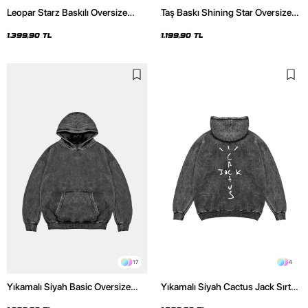
Leopar Starz Baskılı Oversize
Taş Baskı Shining Star Oversize
Unisex Premium Yıkamalı Siyah
Unisex Premium Siyah Hoodie
Hoodie
1.399,90 TL
1.199,90 TL
17
4
Yıkamalı Siyah Basic Oversize
Yıkamalı Siyah Cactus Jack Sırt
Unisex Hoodie
Baskılı Oversize Unisex Hoodie