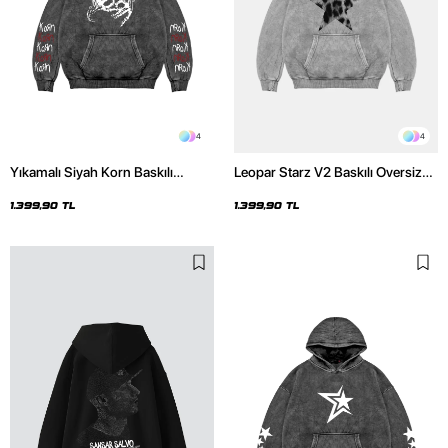
4
4
Yıkamalı Siyah Korn Baskılı
Leopar Starz V2 Baskılı Oversize
Oversize Unisex Hoodie
Unisex Premium Yıkamalı Beyaz
Hoodie
1.399,90 TL
1.399,90 TL