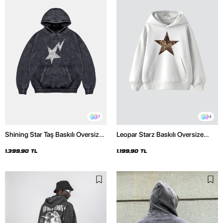
7
4
Shining Star Taş Baskılı Oversize
Leopar Starz Baskılı Oversize
Unisex Premium Yıkamalı Siyah
Unisex Premium Beyaz Hoodie
Hoodie
1.399,90 TL
1.199,90 TL