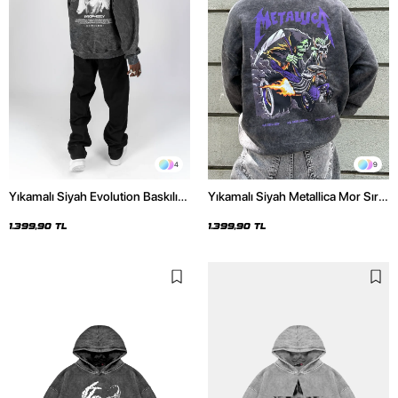
4
9
Yıkamalı Siyah Evolution Baskılı
Yıkamalı Siyah Metallica Mor Sırt
Oversize Unisex Kapüşonlu
Baskılı Oversize Kapüşonlu
Hoodie
Hoodie
1.399,90 TL
1.399,90 TL