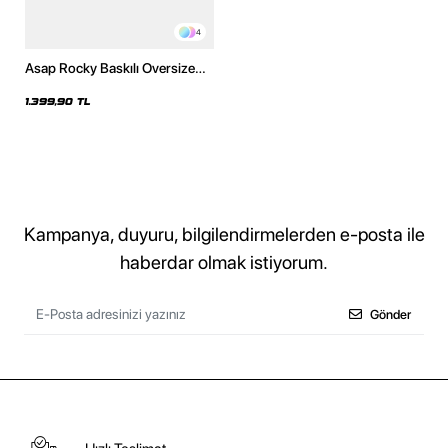
4
Asap Rocky Baskılı Oversize
Unisex Premium Yıkamalı
Beyaz Hoodie
1.399,90 TL
Kampanya, duyuru, bilgilendirmelerden e-posta ile
haberdar olmak istiyorum.
Gönder