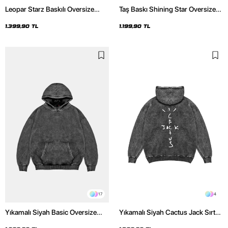
Leopar Starz Baskılı Oversize
Taş Baskı Shining Star Oversize
Unisex Premium Yıkamalı Siyah
Unisex Premium Siyah Hoodie
Hoodie
1.399,90 TL
1.199,90 TL
17
4
Yıkamalı Siyah Basic Oversize
Yıkamalı Siyah Cactus Jack Sırt
Unisex Hoodie
Baskılı Oversize Unisex Hoodie