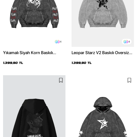
4
4
Yıkamalı Siyah Korn Baskılı
Leopar Starz V2 Baskılı Oversize
Oversize Unisex Hoodie
Unisex Premium Yıkamalı Beyaz
Hoodie
1.399,90 TL
1.399,90 TL