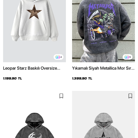
4
9
Leopar Starz Baskılı Oversize
Yıkamalı Siyah Metallica Mor Sırt
Unisex Premium Beyaz Hoodie
Baskılı Oversize Kapüşonlu
Hoodie
1.199,90 TL
1.399,90 TL