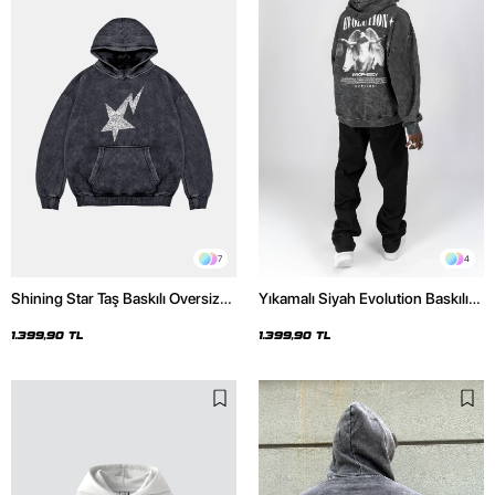
7
4
Shining Star Taş Baskılı Oversize
Yıkamalı Siyah Evolution Baskılı
Unisex Premium Yıkamalı Siyah
Oversize Unisex Kapüşonlu
Hoodie
Hoodie
1.399,90 TL
1.399,90 TL