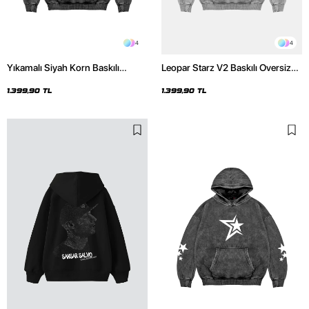
4
4
Yıkamalı Siyah Korn Baskılı
Leopar Starz V2 Baskılı Oversize
Oversize Unisex Hoodie
Unisex Premium Yıkamalı Beyaz
Hoodie
1.399,90 TL
1.399,90 TL