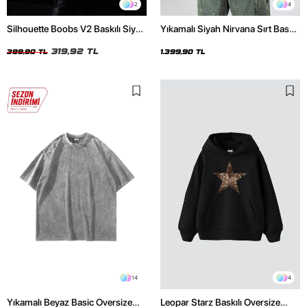
2
4
Silhouette Boobs V2 Baskılı Siyah
Yıkamalı Siyah Nirvana Sırt Baskılı
Crop Top
Unisex Oversize Hoodie
319,92 TL
399,90 TL
1.399,90 TL
14
4
Yıkamalı Beyaz Basic Oversize
Leopar Starz Baskılı Oversize