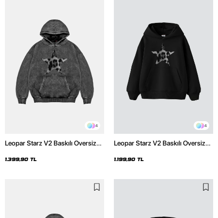
4
4
Leopar Starz V2 Baskılı Oversize
Leopar Starz V2 Baskılı Oversize
Unisex Premium Yıkamalı Siyah
Unisex Premium Siyah Hoodie
Hoodie
1.399,90 TL
1.199,90 TL