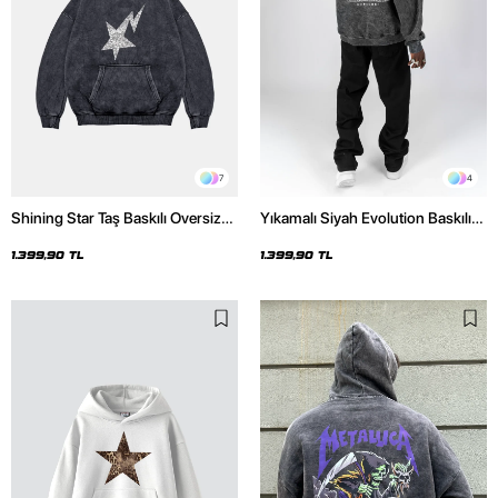
7
4
Shining Star Taş Baskılı Oversize
Yıkamalı Siyah Evolution Baskılı
Unisex Premium Yıkamalı Siyah
Oversize Unisex Kapüşonlu
Hoodie
Hoodie
1.399,90 TL
1.399,90 TL