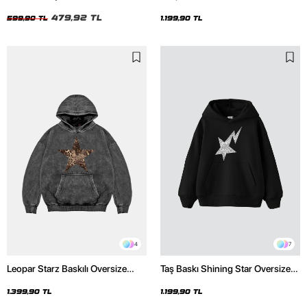
Unisex Tshirt
Unisex Premium Siyah Hoodie
479,92 TL
599,90 TL
1.199,90 TL
4
7
Leopar Starz Baskılı Oversize
Taş Baskı Shining Star Oversize
Unisex Premium Yıkamalı Siyah
Unisex Premium Siyah Hoodie
Hoodie
1.399,90 TL
1.199,90 TL