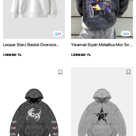
4
9
Leopar Starz Baskılı Oversize
Yıkamalı Siyah Metallica Mor Sırt
Unisex Premium Beyaz Hoodie
Baskılı Oversize Kapüşonlu
Hoodie
1.199,90 TL
1.399,90 TL