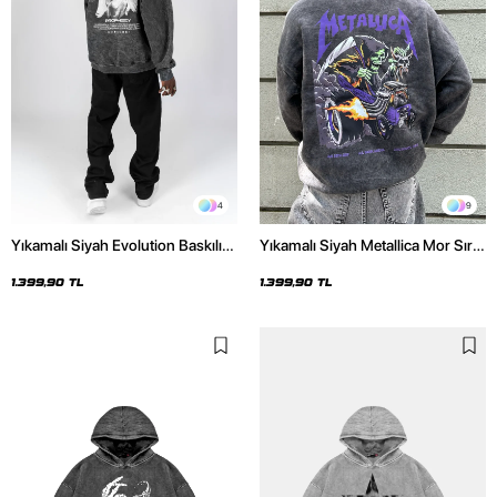
4
9
Yıkamalı Siyah Evolution Baskılı
Yıkamalı Siyah Metallica Mor Sırt
Oversize Unisex Kapüşonlu
Baskılı Oversize Kapüşonlu
Hoodie
Hoodie
1.399,90 TL
1.399,90 TL