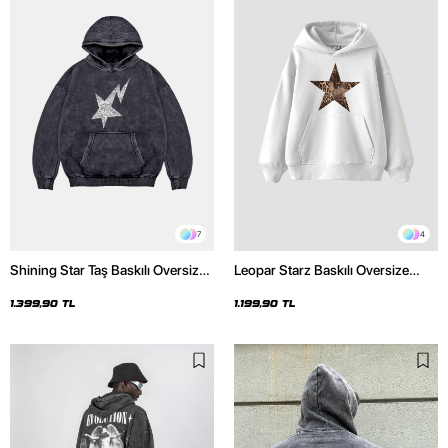
7
4
Shining Star Taş Baskılı Oversize
Leopar Starz Baskılı Oversize
Unisex Premium Yıkamalı Siyah
Unisex Premium Beyaz Hoodie
Hoodie
1.399,90 TL
1.199,90 TL