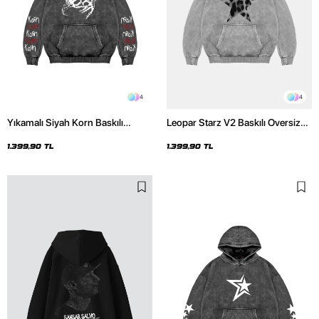
4
4
Yıkamalı Siyah Korn Baskılı
Leopar Starz V2 Baskılı Oversize
Oversize Unisex Hoodie
Unisex Premium Yıkamalı Beyaz
Hoodie
1.399,90 TL
1.399,90 TL