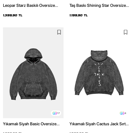
Leopar Starz Baskılı Oversize
Taş Baskı Shining Star Oversize
Unisex Premium Yıkamalı Siyah
Unisex Premium Siyah Hoodie
Hoodie
1.399,90 TL
1.199,90 TL
17
4
Yıkamalı Siyah Basic Oversize
Yıkamalı Siyah Cactus Jack Sırt
Unisex Hoodie
Baskılı Oversize Unisex Hoodie