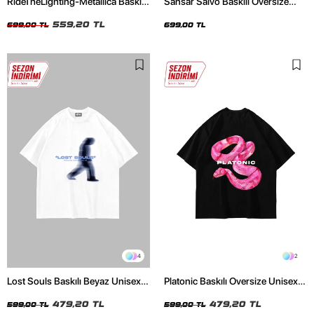
RideTheLighting-Metallica Baskılı
Sansar Salvo Baskılı Oversize
Oversize Yıkamalı Siyah Unisex
Unisex Siyah Tshirt
Tshirt
559,20 TL
699,00 TL
699,00 TL
4
2
Lost Souls Baskılı Beyaz Unisex
Platonic Baskılı Oversize Unisex
Oversize Tshirt
Siyah Tshirt
479,20 TL
479,20 TL
599,00 TL
599,00 TL