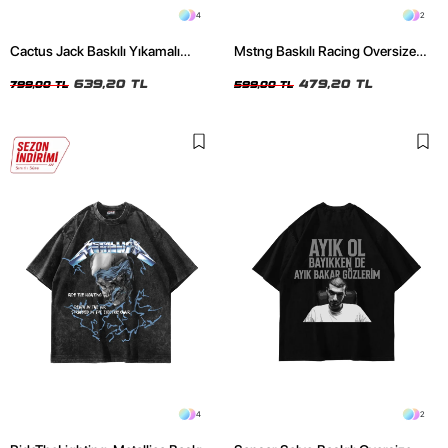
4
2
Cactus Jack Baskılı Yıkamalı
Mstng Baskılı Racing Oversize
Beyaz Unisex Oversize Tshirt
Unisex Siyah Tshirt
639,20 TL
479,20 TL
799,00 TL
599,00 TL
4
2