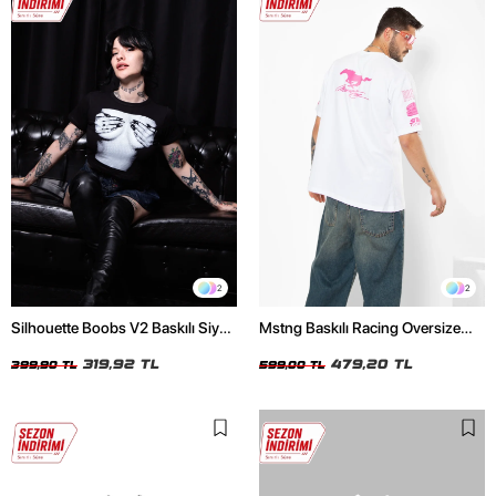
2
2
Silhouette Boobs V2 Baskılı Siyah
Mstng Baskılı Racing Oversize
Crop Top
Unisex Beyaz Tshirt
319,92 TL
479,20 TL
399,90 TL
599,00 TL