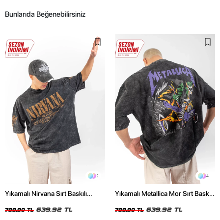
Bunlarıda Beğenebilirsiniz
2
4
Yıkamalı Nirvana Sırt Baskılı
Yıkamalı Metallica Mor Sırt Baskılı
Unisex Oversize Tshirt
Siyah Unisex Oversize Tshirt
639,92 TL
639,92 TL
799,90 TL
799,90 TL