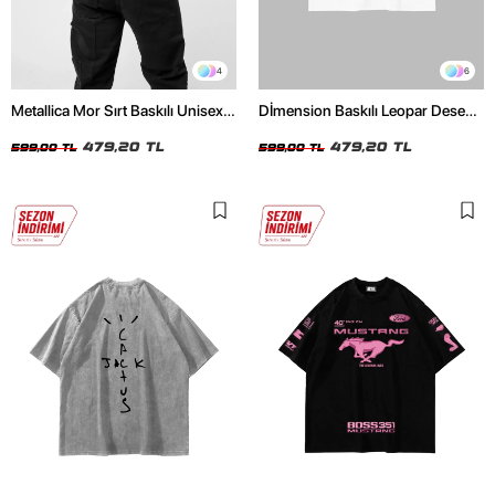
4
6
Metallica Mor Sırt Baskılı Unisex
Dİmension Baskılı Leopar Desenli
Oversize Siyah Tshirt
24/1 Oversize Unisex Beyaz
479,20 TL
Tshirt
479,20 TL
599,00 TL
599,00 TL