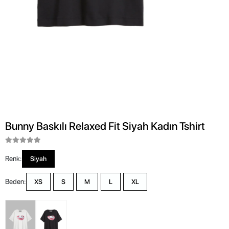
Bunny Baskılı Relaxed Fit Siyah Kadın Tshirt
Renk:
Siyah
Beden:
XS
S
M
L
XL