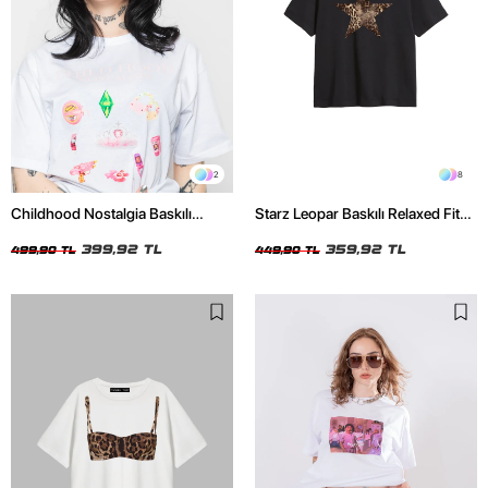
2
8
Childhood Nostalgia Baskılı
Starz Leopar Baskılı Relaxed Fit
Relaxed Fit Beyaz Kadın Tshirt
Siyah Kadın Tshirt
399,92 TL
359,92 TL
499,90 TL
449,90 TL