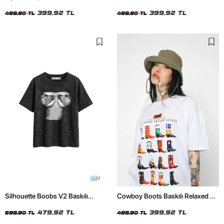
Oversize Relaxed Fit Siyah Kadın
Beyaz Kadın Tshirt
Tshirt
399,92 TL
399,92 TL
499,90 TL
499,90 TL
2
Silhouette Boobs V2 Baskılı
Cowboy Boots Baskılı Relaxed Fit
Relaxed Fit Yıkamalı Siyah Kadın
Beyaz Kadın Tshirt
Tshirt
479,92 TL
399,92 TL
599,90 TL
499,90 TL