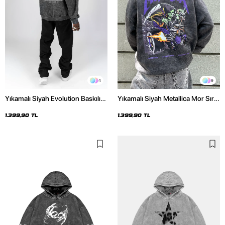
4
9
Yıkamalı Siyah Evolution Baskılı
Yıkamalı Siyah Metallica Mor Sırt
Oversize Unisex Kapüşonlu
Baskılı Oversize Kapüşonlu
Hoodie
Hoodie
1.399,90 TL
1.399,90 TL