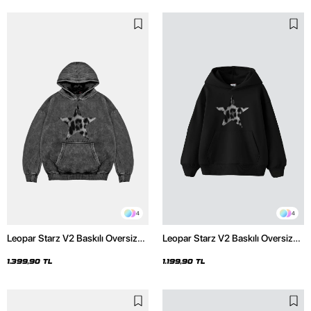
4
4
Leopar Starz V2 Baskılı Oversize
Leopar Starz V2 Baskılı Oversize
Unisex Premium Yıkamalı Siyah
Unisex Premium Siyah Hoodie
Hoodie
1.399,90 TL
1.199,90 TL