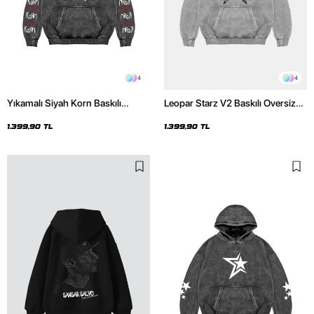
4
4
Yıkamalı Siyah Korn Baskılı
Leopar Starz V2 Baskılı Oversize
Oversize Unisex Hoodie
Unisex Premium Yıkamalı Beyaz
Hoodie
1.399,90 TL
1.399,90 TL