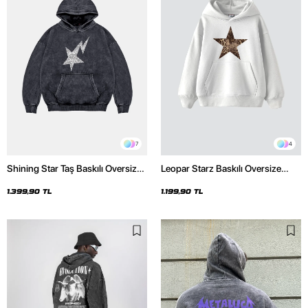
7
4
Shining Star Taş Baskılı Oversize
Leopar Starz Baskılı Oversize
Unisex Premium Yıkamalı Siyah
Unisex Premium Beyaz Hoodie
Hoodie
1.399,90 TL
1.199,90 TL