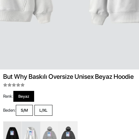
But Why Baskılı Oversize Unisex Beyaz Hoodie
Renk:
Beyaz
Beden:
S/M
L/XL