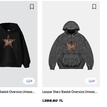
4
4
Baskılı Oversize Unisex
Leopar Starz Baskılı Oversize Unisex
h Hoodie
Premium Yıkamalı Siyah Hoodie
1.399,90 TL