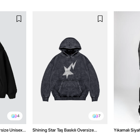
4
7
rsize Unisex
Shining Star Taş Baskılı Oversize
Yıkamalı Siyah
Unisex Premium Yıkamalı Siyah Hoodie
Oversize Uni