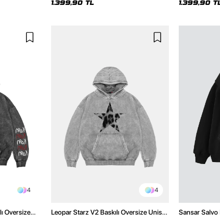
1.399,90 TL
1.399,90 T
4
4
lı Oversize
Leopar Starz V2 Baskılı Oversize Unisex
Sansar Salvo 