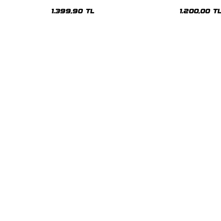
Premium Yıkamalı Beyaz Hoodie
Siyah Hoodie
1.399,90 TL
1.200,00 T