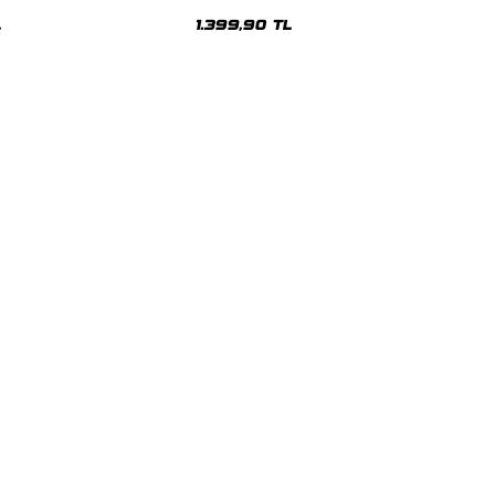
Oversize Unisex Hoodie
L
1.399,90 TL