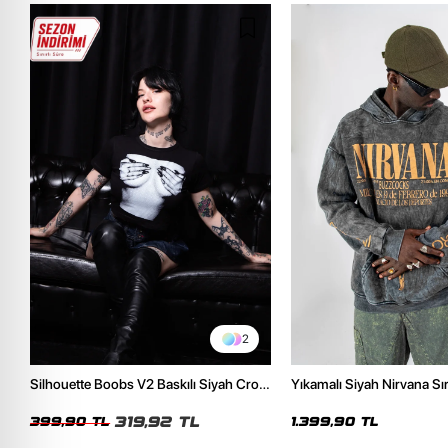
2
Silhouette Boobs V2 Baskılı Siyah Crop
Yıkamalı Siyah Nirvana Sır
Top
Unisex Oversize Hoodie
319,92 TL
399,90 TL
1.399,90 TL