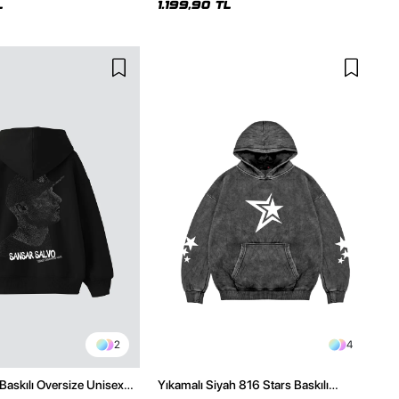
L
1.199,90 TL
2
4
Baskılı Oversize Unisex
Yıkamalı Siyah 816 Stars Baskılı