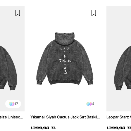
17
4
size Unisex
Yıkamalı Siyah Cactus Jack Sırt Baskılı
Leopar Starz 
Oversize Unisex Hoodie
Premium Yıka
1.399,90 TL
1.399,90 T