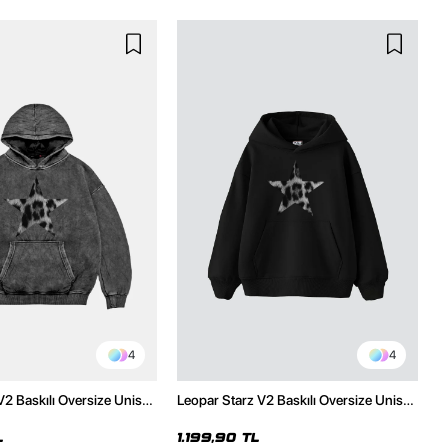
4
4
V2 Baskılı Oversize Unisex
Leopar Starz V2 Baskılı Oversize Unisex
malı Siyah Hoodie
Premium Siyah Hoodie
L
1.199,90 TL