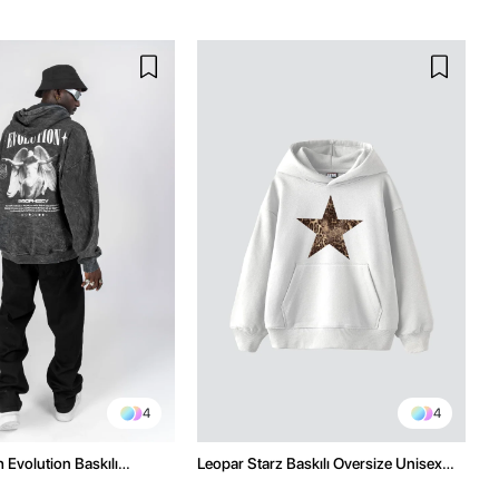
4
4
 Evolution Baskılı
Leopar Starz Baskılı Oversize Unisex
sex Kapüşonlu Hoodie
Premium Beyaz Hoodie