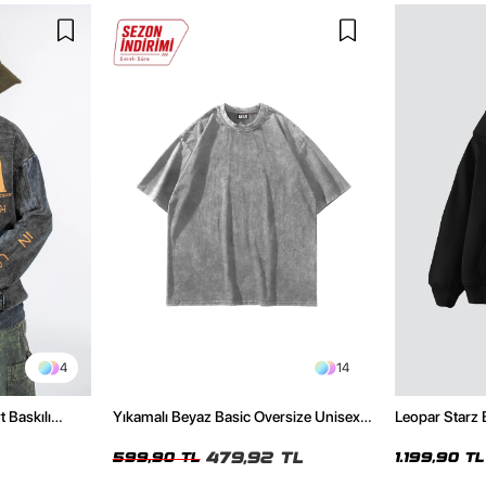
4
14
t Baskılı
Yıkamalı Beyaz Basic Oversize Unisex
Leopar Starz 
Tshirt
Premium Siya
479,92 TL
599,90 TL
1.199,90 TL