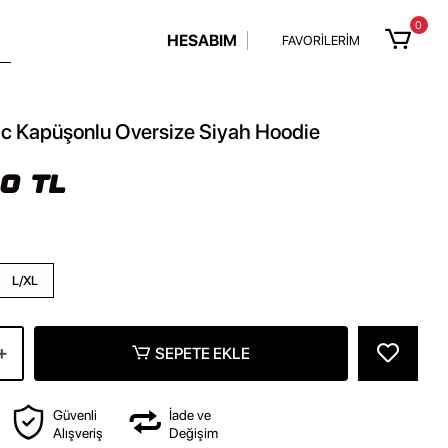
0
HESABIM
FAVORİLERİM
ic Kapüşonlu Oversize Siyah Hoodie
90 TL
L/XL
SEPETE EKLE
Güvenli
İade ve
Alışveriş
Değişim