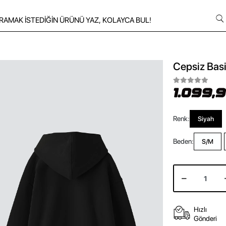
Cepsiz Bas
1.099,
Renk:
Siyah
Beden:
S/M
Hızlı
Gönderi