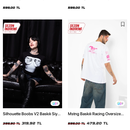
Oversize Unisex Siyah Tshirt
Oversize Unisex Beyaz Tshirt
599,00 TL
599,00 TL
2
2
Silhouette Boobs V2 Baskılı Siyah
Mstng Baskılı Racing Oversize
Crop Top
Unisex Beyaz Tshirt
319,92 TL
479,20 TL
399,90 TL
599,00 TL