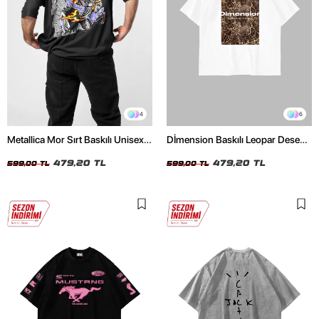
4
6
Metallica Mor Sırt Baskılı Unisex
Dİmension Baskılı Leopar Desenli
Oversize Siyah Tshirt
24/1 Oversize Unisex Beyaz
479,20 TL
Tshirt
479,20 TL
599,00 TL
599,00 TL