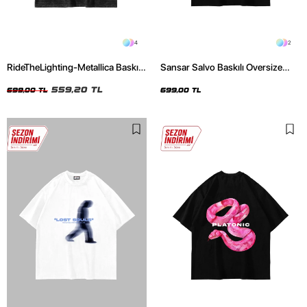
4
2
RideTheLighting-Metallica Baskılı
Sansar Salvo Baskılı Oversize
Oversize Yıkamalı Siyah Unisex
Unisex Siyah Tshirt
Tshirt
559,20 TL
699,00 TL
699,00 TL