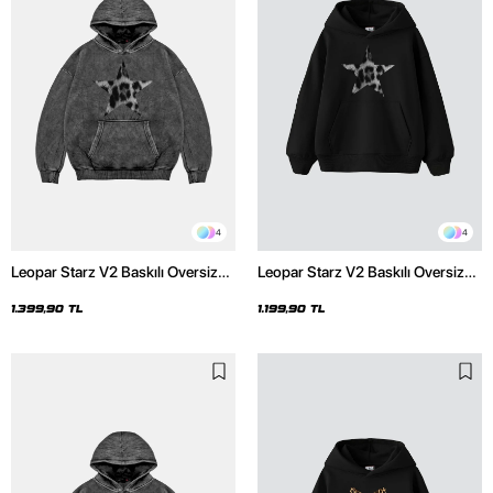
4
4
Leopar Starz V2 Baskılı Oversize
Leopar Starz V2 Baskılı Oversize
Unisex Premium Yıkamalı Siyah
Unisex Premium Siyah Hoodie
Hoodie
1.399,90 TL
1.199,90 TL