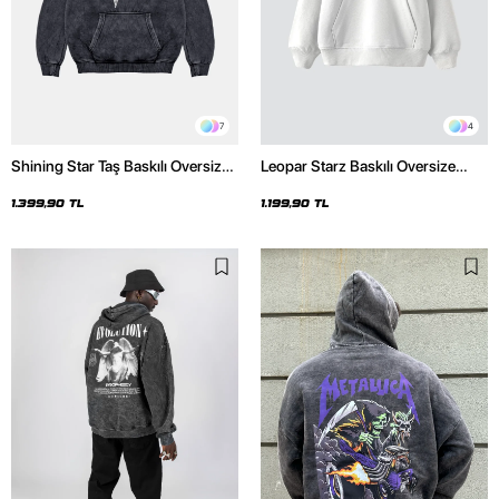
7
4
Shining Star Taş Baskılı Oversize
Leopar Starz Baskılı Oversize
Unisex Premium Yıkamalı Siyah
Unisex Premium Beyaz Hoodie
Hoodie
1.399,90 TL
1.199,90 TL