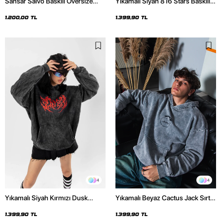
Sansar Salvo Baskılı Oversize
Yıkamalı Siyah 816 Stars Baskılı
Unisex Siyah Hoodie
Oversize Unisex Hoodie
1.200,00 TL
1.399,90 TL
4
4
Yıkamalı Siyah Kırmızı Dusk
Yıkamalı Beyaz Cactus Jack Sırt
Baskılı Oversize Unisex Hoodie
Baskılı Oversize Unisex Hoodie
1.399,90 TL
1.399,90 TL