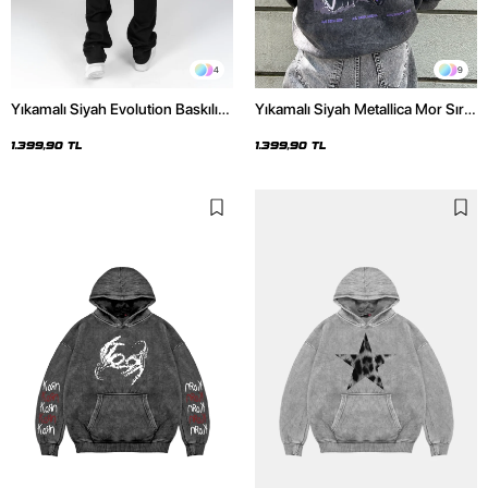
4
9
Yıkamalı Siyah Evolution Baskılı
Yıkamalı Siyah Metallica Mor Sırt
Oversize Unisex Kapüşonlu
Baskılı Oversize Kapüşonlu
Hoodie
Hoodie
1.399,90 TL
1.399,90 TL