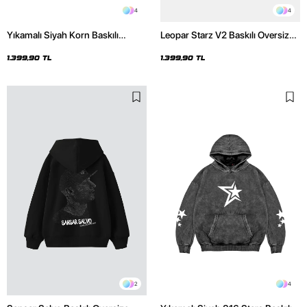
4
4
Yıkamalı Siyah Korn Baskılı
Leopar Starz V2 Baskılı Oversize
Oversize Unisex Hoodie
Unisex Premium Yıkamalı Beyaz
Hoodie
1.399,90 TL
1.399,90 TL
2
4