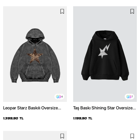
4
7
Leopar Starz Baskılı Oversize
Taş Baskı Shining Star Oversize
Unisex Premium Yıkamalı Siyah
Unisex Premium Siyah Hoodie
Hoodie
1.399,90 TL
1.199,90 TL