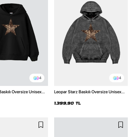
4
4
Baskılı Oversize Unisex
Leopar Starz Baskılı Oversize Unisex
h Hoodie
Premium Yıkamalı Siyah Hoodie
1.399,90 TL