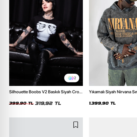
2
Silhouette Boobs V2 Baskılı Siyah Crop
Yıkamalı Siyah Nirvana Sır
Top
Unisex Oversize Hoodie
319,92 TL
399,90 TL
1.399,90 TL