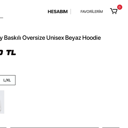
0
HESABIM
FAVORİLERİM
ly Baskılı Oversize Unisex Beyaz Hoodie
0 TL
L/XL
z