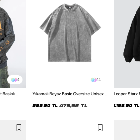
4
14
t Baskılı
Yıkamalı Beyaz Basic Oversize Unisex
Leopar Starz 
Tshirt
Premium Siya
479,92 TL
599,90 TL
1.199,90 TL