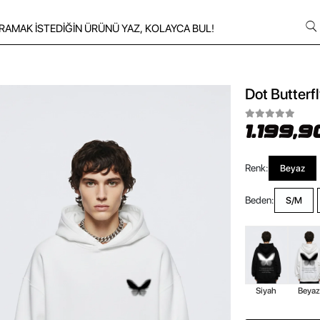
Dot Butterf
1.199,9
Renk:
Beyaz
Beden:
S/M
Siyah
Beya