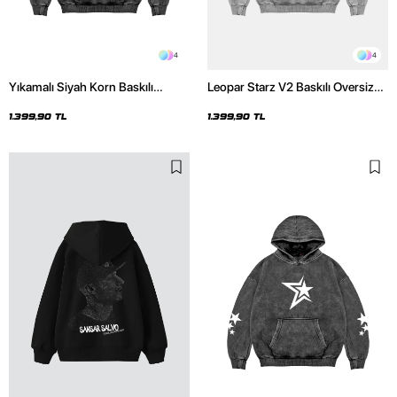
4
4
Yıkamalı Siyah Korn Baskılı
Leopar Starz V2 Baskılı Oversize
Oversize Unisex Hoodie
Unisex Premium Yıkamalı Beyaz
Hoodie
1.399,90 TL
1.399,90 TL