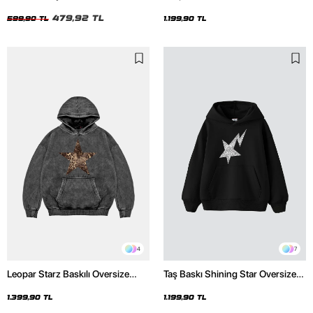
Unisex Tshirt
Unisex Premium Siyah Hoodie
479,92 TL
599,90 TL
1.199,90 TL
4
7
Leopar Starz Baskılı Oversize
Taş Baskı Shining Star Oversize
Unisex Premium Yıkamalı Siyah
Unisex Premium Siyah Hoodie
Hoodie
1.399,90 TL
1.199,90 TL