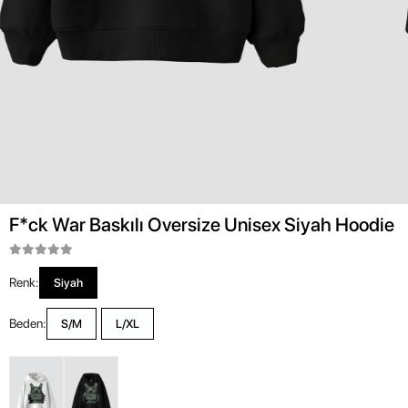
F*ck War Baskılı Oversize Unisex Siyah Hoodie
Renk:
Siyah
Beden:
S/M
L/XL