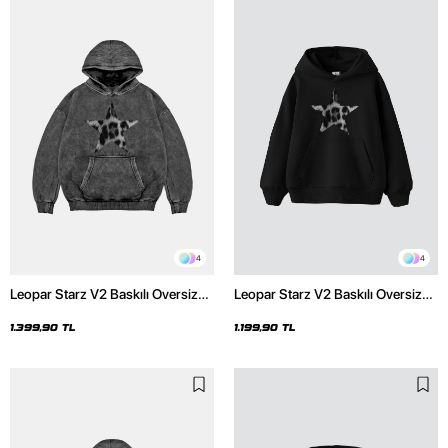
4
4
Leopar Starz V2 Baskılı Oversize
Leopar Starz V2 Baskılı Oversize
Unisex Premium Yıkamalı Siyah
Unisex Premium Siyah Hoodie
Hoodie
1.399,90 TL
1.199,90 TL