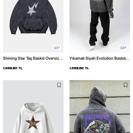
7
4
Shining Star Taş Baskılı Oversize
Yıkamalı Siyah Evolution Baskılı
Unisex Premium Yıkamalı Siyah
Oversize Unisex Kapüşonlu
Hoodie
Hoodie
1.399,90 TL
1.399,90 TL