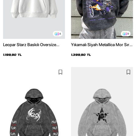
4
9
Leopar Starz Baskılı Oversize
Yıkamalı Siyah Metallica Mor Sırt
Unisex Premium Beyaz Hoodie
Baskılı Oversize Kapüşonlu
Hoodie
1.199,90 TL
1.399,90 TL