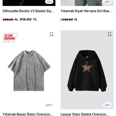
2
4
Silhouette Boobs V2 Baskılı Siyah
Yıkamalı Siyah Nirvana Sırt Baskılı
Crop Top
Unisex Oversize Hoodie
319,92 TL
399,90 TL
1.399,90 TL
14
4
Yıkamalı Beyaz Basic Oversize
Leopar Starz Baskılı Oversize