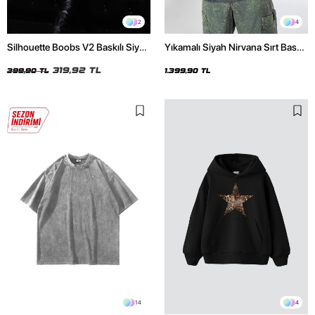
2
4
Silhouette Boobs V2 Baskılı Siyah
Yıkamalı Siyah Nirvana Sırt Baskılı
Crop Top
Unisex Oversize Hoodie
319,92 TL
399,90 TL
1.399,90 TL
14
4