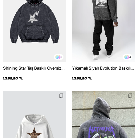
7
4
Shining Star Taş Baskılı Oversize
Yıkamalı Siyah Evolution Baskılı
Unisex Premium Yıkamalı Siyah
Oversize Unisex Kapüşonlu
Hoodie
Hoodie
1.399,90 TL
1.399,90 TL