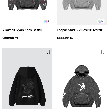
4
4
Yıkamalı Siyah Korn Baskılı
Leopar Starz V2 Baskılı Oversize
Oversize Unisex Hoodie
Unisex Premium Yıkamalı Beyaz
Hoodie
1.399,90 TL
1.399,90 TL