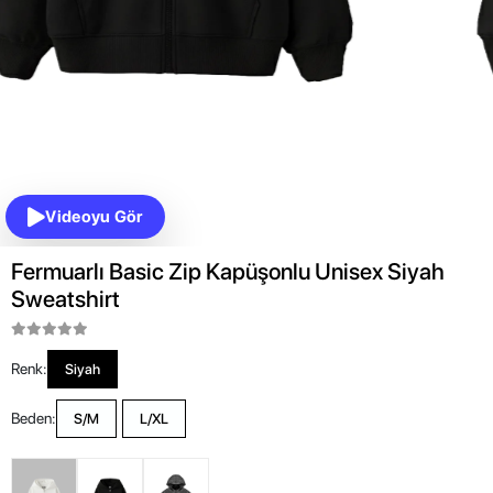
Videoyu Gör
Fermuarlı Basic Zip Kapüşonlu Unisex Siyah
Sweatshirt
Renk:
Siyah
Beden:
S/M
L/XL