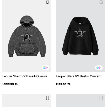
4
4
Leopar Starz V2 Baskılı Oversize
Leopar Starz V2 Baskılı Oversize
Unisex Premium Yıkamalı Siyah
Unisex Premium Siyah Hoodie
Hoodie
1.399,90 TL
1.199,90 TL