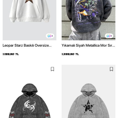
4
9
Leopar Starz Baskılı Oversize
Yıkamalı Siyah Metallica Mor Sırt
Unisex Premium Beyaz Hoodie
Baskılı Oversize Kapüşonlu
Hoodie
1.199,90 TL
1.399,90 TL