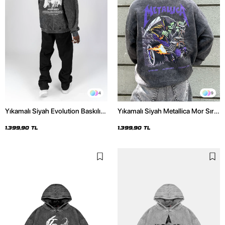
4
9
Yıkamalı Siyah Evolution Baskılı
Yıkamalı Siyah Metallica Mor Sırt
Oversize Unisex Kapüşonlu
Baskılı Oversize Kapüşonlu
Hoodie
Hoodie
1.399,90 TL
1.399,90 TL