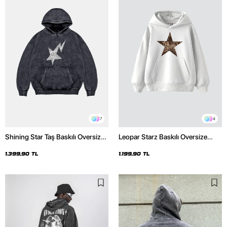
7
4
Shining Star Taş Baskılı Oversize
Leopar Starz Baskılı Oversize
Unisex Premium Yıkamalı Siyah
Unisex Premium Beyaz Hoodie
Hoodie
1.399,90 TL
1.199,90 TL