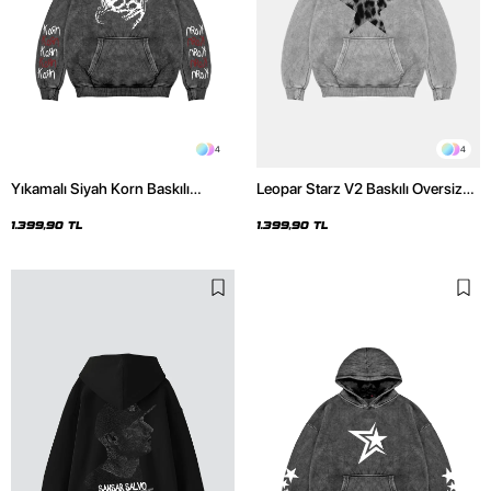
4
4
Yıkamalı Siyah Korn Baskılı
Leopar Starz V2 Baskılı Oversize
Oversize Unisex Hoodie
Unisex Premium Yıkamalı Beyaz
Hoodie
1.399,90 TL
1.399,90 TL