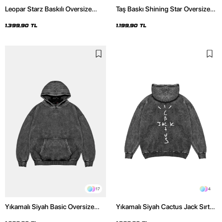
Leopar Starz Baskılı Oversize
Taş Baskı Shining Star Oversize
Unisex Premium Yıkamalı Siyah
Unisex Premium Siyah Hoodie
Hoodie
1.399,90 TL
1.199,90 TL
17
4
Yıkamalı Siyah Basic Oversize
Yıkamalı Siyah Cactus Jack Sırt
Unisex Hoodie
Baskılı Oversize Unisex Hoodie