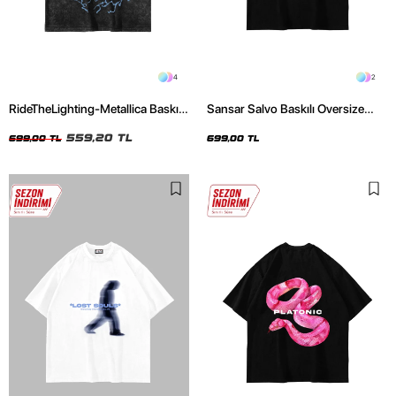
4
2
RideTheLighting-Metallica Baskılı
Sansar Salvo Baskılı Oversize
Oversize Yıkamalı Siyah Unisex
Unisex Siyah Tshirt
Tshirt
559,20 TL
699,00 TL
699,00 TL