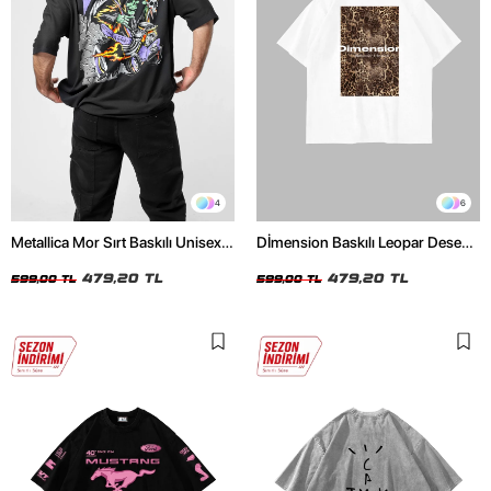
4
6
Metallica Mor Sırt Baskılı Unisex
Dİmension Baskılı Leopar Desenli
Oversize Siyah Tshirt
24/1 Oversize Unisex Beyaz
479,20 TL
Tshirt
479,20 TL
599,00 TL
599,00 TL