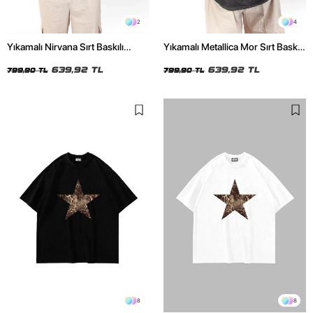
2
4
Yıkamalı Nirvana Sırt Baskılı
Yıkamalı Metallica Mor Sırt Baskılı
Unisex Oversize Tshirt
Siyah Unisex Oversize Tshirt
639,92 TL
639,92 TL
799,90 TL
799,90 TL
8
8