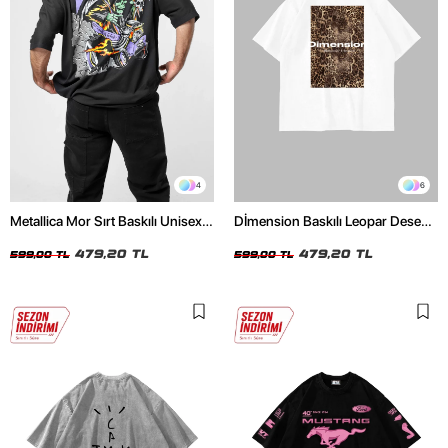
4
6
Metallica Mor Sırt Baskılı Unisex
Dİmension Baskılı Leopar Desenli
Oversize Siyah Tshirt
24/1 Oversize Unisex Beyaz
479,20 TL
Tshirt
479,20 TL
599,00 TL
599,00 TL