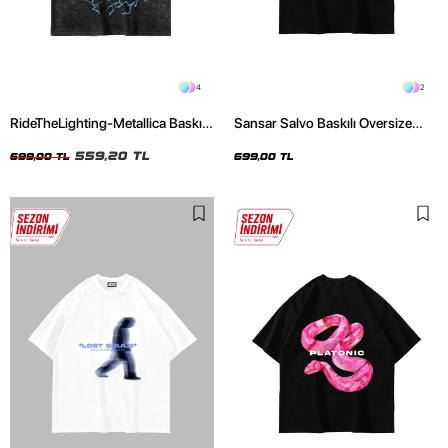
4
2
RideTheLighting-Metallica Baskılı
Sansar Salvo Baskılı Oversize
Oversize Yıkamalı Siyah Unisex
Unisex Siyah Tshirt
Tshirt
559,20 TL
699,00 TL
699,00 TL