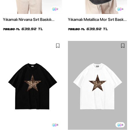
2
4
Yıkamalı Nirvana Sırt Baskılı
Yıkamalı Metallica Mor Sırt Baskılı
Unisex Oversize Tshirt
Siyah Unisex Oversize Tshirt
639,92 TL
639,92 TL
799,90 TL
799,90 TL
8
8