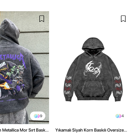
9
4
 Metallica Mor Sırt Baskılı
Yıkamalı Siyah Korn Baskılı Oversize
üşonlu Hoodie
Unisex Hoodie