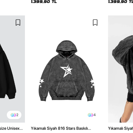
1.399,90 TL
1.399,90 T
2
4
size Unisex
Yıkamalı Siyah 816 Stars Baskılı
Yıkamalı Siya