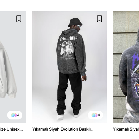
4
4
size Unisex
Yıkamalı Siyah Evolution Baskılı
Yıkamalı Siyah
Oversize Unisex Kapüşonlu Hoodie
Oversize Kap