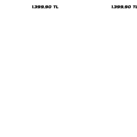
Oversize Unisex Hoodie
Oversize Uni
1.399,90 TL
1.399,90 T