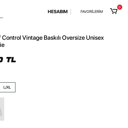
0
HESABIM
FAVORİLERİM
 Control Vintage Baskılı Oversize Unisex
ie
0 TL
L/XL
z