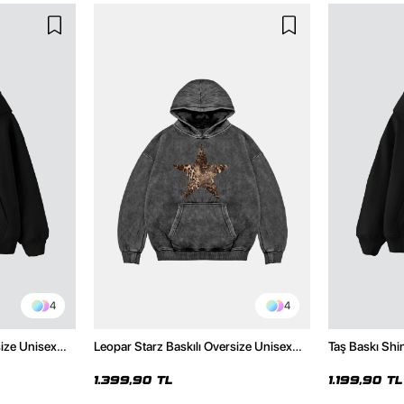
4
4
size Unisex
Leopar Starz Baskılı Oversize Unisex
Taş Baskı Shi
Premium Yıkamalı Siyah Hoodie
Premium Siya
1.399,90 TL
1.199,90 TL