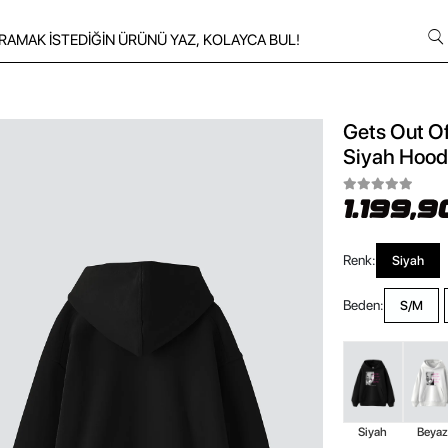
Gets Out Of
Siyah Hood
1.199,9
Renk:
Siyah
Beden:
S/M
Siyah
Beya