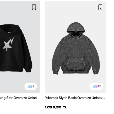
7
17
ning Star Oversize Unisex
Yıkamalı Siyah Basic Oversize Unisex
h Hoodie
Hoodie
1.099,90 TL