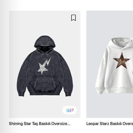
7
Shining Star Taş Baskılı Oversize
Leopar Starz Baskılı Over
Unisex Premium Yıkamalı Siyah Hoodie
Premium Beyaz Hoodie