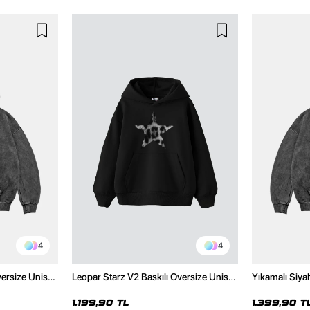
4
4
versize Unisex
Leopar Starz V2 Baskılı Oversize Unisex
Yıkamalı Siya
Hoodie
Premium Siyah Hoodie
Unisex Hoodi
1.199,90 TL
1.399,90 T