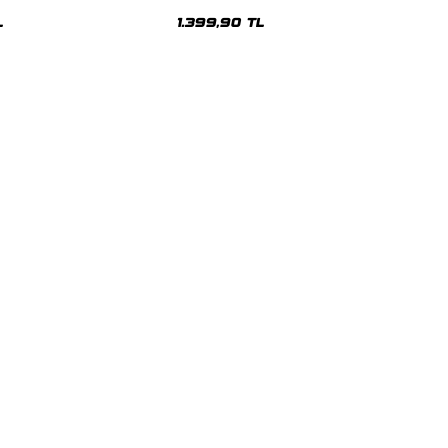
sex Hoodie
Oversize Unisex Hoodie
L
1.399,90 TL