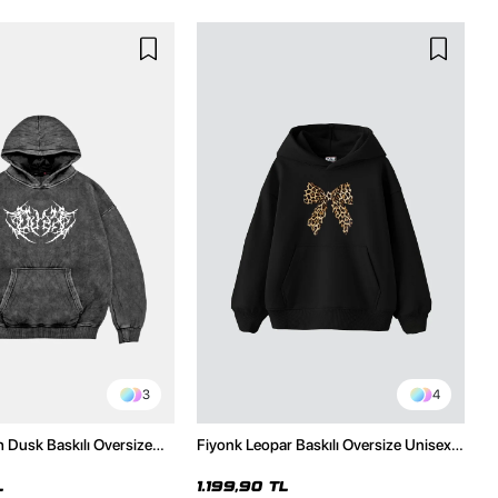
3
4
h Dusk Baskılı Oversize
Fiyonk Leopar Baskılı Oversize Unisex
e
Premium Siyah Hoodie
L
1.199,90 TL