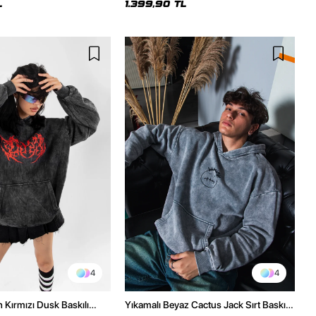
L
1.399,90 TL
4
4
h Kırmızı Dusk Baskılı
Yıkamalı Beyaz Cactus Jack Sırt Baskılı